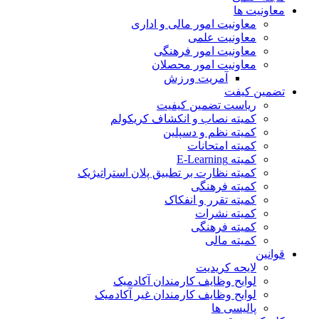
معاونیت ها
معاونیت امور مالی و اداری
معاونیت علمی
معاونیت امور فرهنگی
معاونیت امور محصلان
آمریت ورزش
تضمین کیفت
ریاست تضمین کیفیت
کمیته نصاب و انکشاف کریکولم
کمیته نظم و دسپلین
کمیته امتحانات
کمیته E-Learning
کمیته نظارت بر تطبیق پلان استراتیژیک
کمیته فرهنگی
کمیته تقرر و انفکاک
کمیته نشرات
کمیته فرهنگی
کمیته مالی
قوانین
لایحه کریدیت
لوایح وظایف کارمندان آکادمیک
لوایح وظایف کارمندان غیر آکادمیک
پالیسی ها