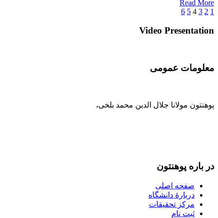
Read More
6
5
4
3
2
1
Video Presentation
معلومات عمومی
پوهنتون مولانا جلال الدین محمد بلخی
،
093-707-254-005
93-799-25-4005+ /
093-791-869-999 واحد سمنگان
info@mawlana.edu.af
در باره‌ پوهنتون
صفحه اصلی
دربارۀ‌ دانشگاه
مرکز تحقیقات
ثبت نام