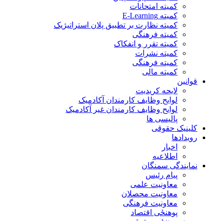
کمیته امتحانات
کمیته E-Learning
کمیته نظارت بر تطبیق پلان استراتیژیک
کمیته فرهنگی
کمیته تقرر و انفکاک
کمیته نشرات
کمیته فرهنگی
کمیته مالی
قوانین
لایحه کریدیت
لوایح وظایف کارمندان آکادمیک
لوایح وظایف کارمندان غیر آکادمیک
پالیسی ها
کلینیک حقوقی
رویدادها
اخبار
اطلاعیه
نمایندگی سمنگان
پیام رئیس
معاونیت علمی
معاونیت محصلان
معاونیت فرهنگی
پوهنځی اقتصاد