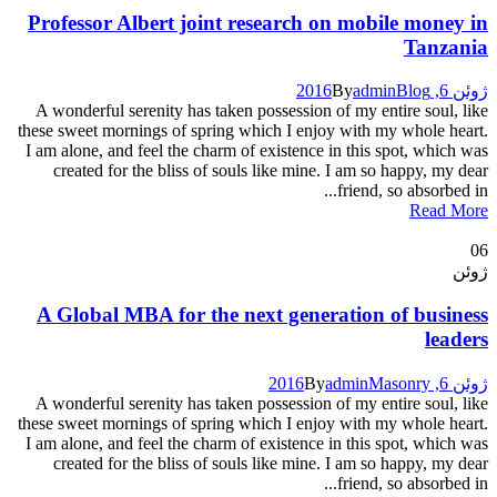
Professor Albert joint research on mobile money in
Tanzania
ژوئن 6, 2016
Blog
admin
By
A wonderful serenity has taken possession of my entire soul, like
these sweet mornings of spring which I enjoy with my whole heart.
I am alone, and feel the charm of existence in this spot, which was
created for the bliss of souls like mine. I am so happy, my dear
friend, so absorbed in...
Read More
06
ژوئن
A Global MBA for the next generation of business
leaders
ژوئن 6, 2016
Masonry
admin
By
A wonderful serenity has taken possession of my entire soul, like
these sweet mornings of spring which I enjoy with my whole heart.
I am alone, and feel the charm of existence in this spot, which was
created for the bliss of souls like mine. I am so happy, my dear
friend, so absorbed in...