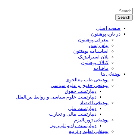
صفحه اصلی
در باره پوهنتون
معرفی پوهنتون
پیام رئیس
اساسنامه پوهنتون
پلان استراتیژیک
کتلاک پوهنتون
ماهنامه
پوهنځی ها
پوهنحی طب معالجوی
پوهنحی حقوق و علوم سیاسی
دیپارتمنت حقوق
دیپارتمنت علوم سیاسی و روابط بین‌الملل
پوهنځی اقتصاد
دیپارتمنت ملی
دیپارتمنت مالی و تجارت
پوهنځی ژورنالیزم
دیپارتمنت رادیو تلویزیون
پوهنځی تعلیم و تربیه