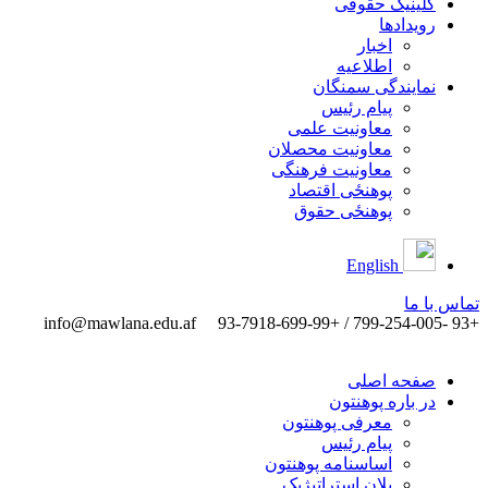
کلینیک حقوقی
رویدادها
اخبار
اطلاعیه
نمایندگی سمنگان
پیام رئیس
معاونیت علمی
معاونیت محصلان
معاونیت فرهنگی
پوهنځی اقتصاد
پوهنځی حقوق
English
تماس ‌با ‌ما
info@mawlana.edu.af
+93 -799-254-005 / +93-7918-699-99
صفحه اصلی
در باره پوهنتون
معرفی پوهنتون
پیام رئیس
اساسنامه پوهنتون
پلان استراتیژیک