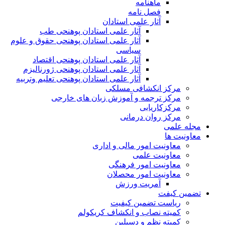
ماهنامه
فصل نامه
آثار علمی استادان
آثار علمی استادان پوهنحی طب
آثار علمی استادان پوهنحی حقوق و علوم
سیاسی
آثار علمی استادان پوهنحی اقتصاد
آثار علمی استادان پوهنحی ژورنالیزم
آثار علمی استادان پوهنحی تعلیم وتربیه
مرکز انکشافی مسلکی
مرکز ترجمه و آموزش زبان های خارجی
مرکزکاریابی
مرکز روان درمانی
مجله علمی
معاونیت ها
معاونیت امور مالی و اداری
معاونیت علمی
معاونیت امور فرهنگی
معاونیت امور محصلان
آمریت ورزش
تضمین کیفت
ریاست تضمین کیفیت
کمیته نصاب و انکشاف کریکولم
کمیته نظم و دسپلین