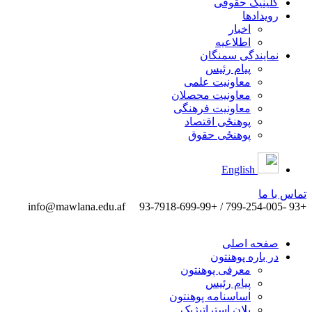
کلینیک حقوقی
رویدادها
اخبار
اطلاعیه
نمایندگی سمنگان
پیام رئیس
معاونیت علمی
معاونیت محصلان
معاونیت فرهنگی
پوهنځی اقتصاد
پوهنځی حقوق
English
تماس ‌با ‌ما
info@mawlana.edu.af
+93 -799-254-005 / +93-7918-699-99
صفحه اصلی
در باره پوهنتون
معرفی پوهنتون
پیام رئیس
اساسنامه پوهنتون
پلان استراتیژیک