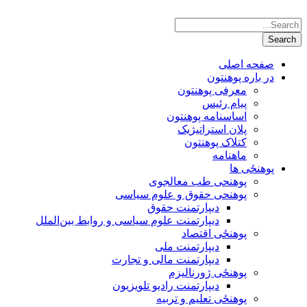
صفحه اصلی
در باره پوهنتون
معرفی پوهنتون
پیام رئیس
اساسنامه پوهنتون
پلان استراتیژیک
کتلاک پوهنتون
ماهنامه
پوهنځی ها
پوهنحی طب معالجوی
پوهنحی حقوق و علوم سیاسی
دیپارتمنت حقوق
دیپارتمنت علوم سیاسی و روابط بین‌الملل
پوهنځی اقتصاد
دیپارتمنت ملی
دیپارتمنت مالی و تجارت
پوهنځی ژورنالیزم
دیپارتمنت رادیو تلویزیون
پوهنځی تعلیم و تربیه