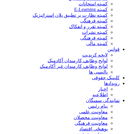
کمیته امتحانات
کمیته E-Learning
کمیته نظارت بر تطبیق پلان استراتیژیک
کمیته فرهنگی
کمیته تقرر و انفکاک
کمیته نشرات
کمیته فرهنگی
کمیته مالی
قوانین
لایحه کریدیت
لوایح وظایف کارمندان آکادمیک
لوایح وظایف کارمندان غیر آکادمیک
پالیسی ها
کلینیک حقوقی
رویدادها
اخبار
اطلاعیه
نمایندگی سمنگان
پیام رئیس
معاونیت علمی
معاونیت محصلان
معاونیت فرهنگی
پوهنځی اقتصاد