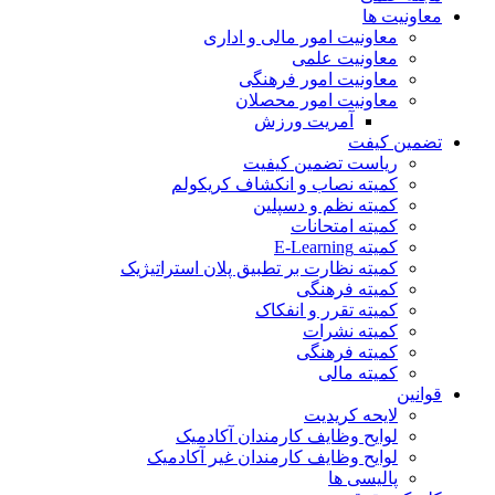
معاونیت ها
معاونیت امور مالی و اداری
معاونیت علمی
معاونیت امور فرهنگی
معاونیت امور محصلان
آمریت ورزش
تضمین کیفت
ریاست تضمین کیفیت
کمیته نصاب و انکشاف کریکولم
کمیته نظم و دسپلین
کمیته امتحانات
کمیته E-Learning
کمیته نظارت بر تطبیق پلان استراتیژیک
کمیته فرهنگی
کمیته تقرر و انفکاک
کمیته نشرات
کمیته فرهنگی
کمیته مالی
قوانین
لایحه کریدیت
لوایح وظایف کارمندان آکادمیک
لوایح وظایف کارمندان غیر آکادمیک
پالیسی ها