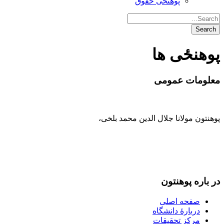
پوهنځی حقوق
پوهنځی ها
معلومات عمومی
پوهنتون مولانا جلال الدین محمد بلخی
،
093-707-254-005
93-799-25-4005+ /
093-791-869-999 واحد سمنگان
info@mawlana.edu.af
در باره‌ پوهنتون
صفحه اصلی
دربارۀ‌ دانشگاه
مرکز تحقیقات