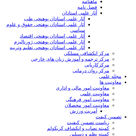
ماهنامه
فصل نامه
آثار علمی استادان
آثار علمی استادان پوهنحی طب
آثار علمی استادان پوهنحی حقوق و علوم
سیاسی
آثار علمی استادان پوهنحی اقتصاد
آثار علمی استادان پوهنحی ژورنالیزم
آثار علمی استادان پوهنحی تعلیم وتربیه
مرکز انکشافی مسلکی
مرکز ترجمه و آموزش زبان های خارجی
مرکزکاریابی
مرکز روان درمانی
مجله علمی
معاونیت ها
معاونیت امور مالی و اداری
معاونیت علمی
معاونیت امور فرهنگی
معاونیت امور محصلان
آمریت ورزش
تضمین کیفت
ریاست تضمین کیفیت
کمیته نصاب و انکشاف کریکولم
کمیته نظم و دسپلین