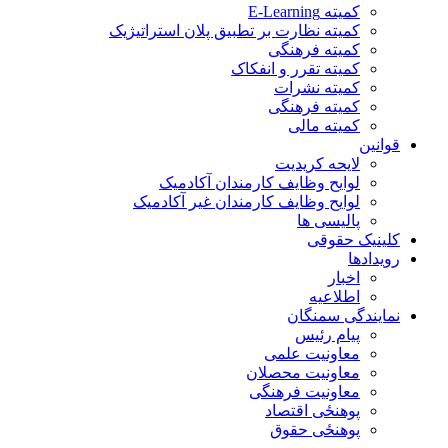
کمیته E-Learning
کمیته نظارت بر تطبیق پلان استراتیژیک
کمیته فرهنگی
کمیته تقرر و انفکاک
کمیته نشرات
کمیته فرهنگی
کمیته مالی
قوانین
لایحه کریدیت
لوایح وظایف کارمندان آکادمیک
لوایح وظایف کارمندان غیر آکادمیک
پالیسی ها
کلینیک حقوقی
رویدادها
اخبار
اطلاعیه
نمایندگی سمنگان
پیام رئیس
معاونیت علمی
معاونیت محصلان
معاونیت فرهنگی
پوهنځی اقتصاد
پوهنځی حقوق