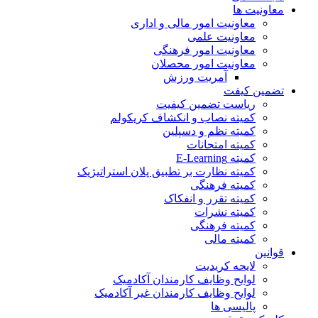
معاونیت ها
معاونیت امور مالی و اداری
معاونیت علمی
معاونیت امور فرهنگی
معاونیت امور محصلان
آمریت ورزش
تضمین کیفت
ریاست تضمین کیفیت
کمیته نصاب و انکشاف کریکولم
کمیته نظم و دسپلین
کمیته امتحانات
کمیته E-Learning
کمیته نظارت بر تطبیق پلان استراتیژیک
کمیته فرهنگی
کمیته تقرر و انفکاک
کمیته نشرات
کمیته فرهنگی
کمیته مالی
قوانین
لایحه کریدیت
لوایح وظایف کارمندان آکادمیک
لوایح وظایف کارمندان غیر آکادمیک
پالیسی ها