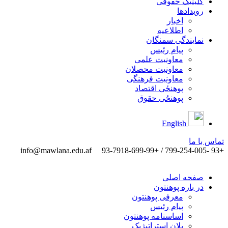
کلینیک حقوقی
رویدادها
اخبار
اطلاعیه
نمایندگی سمنگان
پیام رئیس
معاونیت علمی
معاونیت محصلان
معاونیت فرهنگی
پوهنځی اقتصاد
پوهنځی حقوق
English
تماس ‌با ‌ما
info@mawlana.edu.af
+93 -799-254-005 / +93-7918-699-99
صفحه اصلی
در باره پوهنتون
معرفی پوهنتون
پیام رئیس
اساسنامه پوهنتون
پلان استراتیژیک