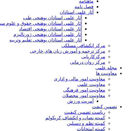
ماهنامه
فصل نامه
آثار علمی استادان
آثار علمی استادان پوهنحی طب
آثار علمی استادان پوهنحی حقوق و علوم س
آثار علمی استادان پوهنحی اقتصاد
آثار علمی استادان پوهنحی ژورنالیزم
آثار علمی استادان پوهنحی تعلیم وتربیه
مرکز انکشافی مسلکی
مرکز ترجمه و آموزش زبان های خارجی
مرکزکاریابی
مرکز روان درمانی
مجله علمی
معاونیت ها
معاونیت امور مالی و اداری
معاونیت علمی
معاونیت امور فرهنگی
معاونیت امور محصلان
آمریت ورزش
تضمین کیفت
ریاست تضمین کیفیت
کمیته نصاب و انکشاف کریکولم
کمیته نظم و دسپلین
کمیته امتحانات