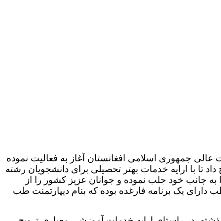
(152/57 ) مورخ 10 /1 /1392 مقام محترم وزارت تحصیلات عالی جمهوری اسلامی افغانستان آغاز به فعالیت نموده
اد تا با ارایه خدمات بهتر تحصیلی برای دانشجویان رشته
به جانب خود جلب نموده و جوانان عزیز کشور را از
 دارای یک برنامه فارغده بوده که بنام دیپارتمنت طب
ن محمد بلخی در سال 1392 تاسیس شده و طی سالهای گذشته، در راستای ارایه خدمات آموزشی معیاری،ترویج