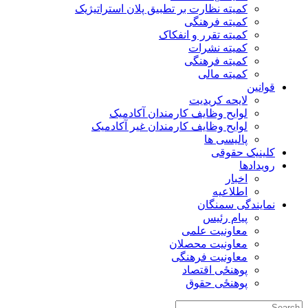
کمیته نظارت بر تطبیق پلان استراتیژیک
کمیته فرهنگی
کمیته تقرر و انفکاک
کمیته نشرات
کمیته فرهنگی
کمیته مالی
قوانین
لایحه کریدیت
لوایح وظایف کارمندان آکادمیک
لوایح وظایف کارمندان غیر آکادمیک
پالیسی ها
کلینیک حقوقی
رویدادها
اخبار
اطلاعیه
نمایندگی سمنگان
پیام رئیس
معاونیت علمی
معاونیت محصلان
معاونیت فرهنگی
پوهنځی اقتصاد
پوهنځی حقوق