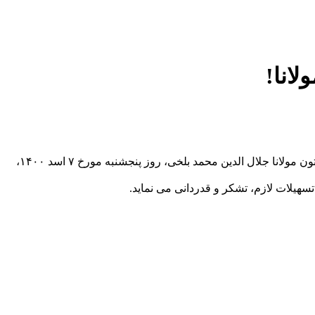
لانا!
مطابق هدایت‌ وزارت محترم تحصیلات عالی و ایجاد مصئونیت صحی برای استادان، محصلان و کارمندان در مقابل ویروس مهلک کرونا، پوهنتون مولانا جلال الدین محمد بلخی، روز پنجشنبه مورخ ۷ اسد ۱۴۰۰،
سهیلات لازم، تشکر و قدردانی می نماید.