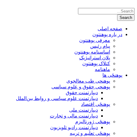
صفحه اصلی
در باره پوهنتون
معرفی پوهنتون
پیام رئیس
اساسنامه پوهنتون
پلان استراتیژیک
کتلاک پوهنتون
ماهنامه
پوهنځی ها
پوهنحی طب معالجوی
پوهنحی حقوق و علوم سیاسی
دیپارتمنت حقوق
دیپارتمنت علوم سیاسی و روابط بین‌الملل
پوهنځی اقتصاد
دیپارتمنت ملی
دیپارتمنت مالی و تجارت
پوهنځی ژورنالیزم
دیپارتمنت رادیو تلویزیون
پوهنځی تعلیم و تربیه