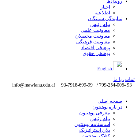
رویدادها
اخبار
اطلاعیه
نمایندگی سمنگان
پیام رئیس
معاونیت علمی
معاونیت محصلان
معاونیت فرهنگی
پوهنځی اقتصاد
پوهنځی حقوق
English
تماس ‌با ‌ما
info@mawlana.edu.af
+93 -799-254-005 / +93-7918-699-99
صفحه اصلی
در باره پوهنتون
معرفی پوهنتون
پیام رئیس
اساسنامه پوهنتون
پلان استراتیژیک
کتلاک پوهنتون