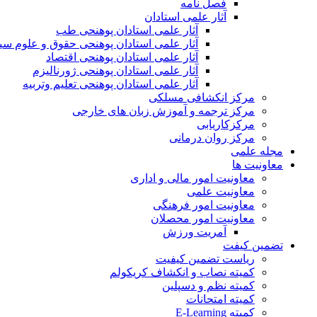
فصل نامه
آثار علمی استادان
آثار علمی استادان پوهنحی طب
آثار علمی استادان پوهنحی حقوق و علوم س
آثار علمی استادان پوهنحی اقتصاد
آثار علمی استادان پوهنحی ژورنالیزم
آثار علمی استادان پوهنحی تعلیم وتربیه
مرکز انکشافی مسلکی
مرکز ترجمه و آموزش زبان های خارجی
مرکزکاریابی
مرکز روان درمانی
مجله علمی
معاونیت ها
معاونیت امور مالی و اداری
معاونیت علمی
معاونیت امور فرهنگی
معاونیت امور محصلان
آمریت ورزش
تضمین کیفت
ریاست تضمین کیفیت
کمیته نصاب و انکشاف کریکولم
کمیته نظم و دسپلین
کمیته امتحانات
کمیته E-Learning