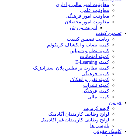
معاونیت امور مالی و اداری
معاونیت علمی
معاونیت امور فرهنگی
معاونیت امور محصلان
آمریت ورزش
تضمین کیفت
ریاست تضمین کیفیت
کمیته نصاب و انکشاف کریکولم
کمیته نظم و دسپلین
کمیته امتحانات
کمیته E-Learning
کمیته نظارت بر تطبیق پلان استراتیژیک
کمیته فرهنگی
کمیته تقرر و انفکاک
کمیته نشرات
کمیته فرهنگی
کمیته مالی
قوانین
لایحه کریدیت
لوایح وظایف کارمندان آکادمیک
لوایح وظایف کارمندان غیر آکادمیک
پالیسی ها
کلینیک حقوقی