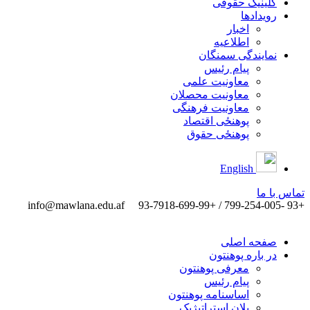
کلینیک حقوقی
رویدادها
اخبار
اطلاعیه
نمایندگی سمنگان
پیام رئیس
معاونیت علمی
معاونیت محصلان
معاونیت فرهنگی
پوهنځی اقتصاد
پوهنځی حقوق
English
تماس ‌با ‌ما
info@mawlana.edu.af
+93 -799-254-005 / +93-7918-699-99
صفحه اصلی
در باره پوهنتون
معرفی پوهنتون
پیام رئیس
اساسنامه پوهنتون
پلان استراتیژیک