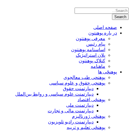
صفحه اصلی
در باره پوهنتون
معرفی پوهنتون
پیام رئیس
اساسنامه پوهنتون
پلان استراتیژیک
کتلاک پوهنتون
ماهنامه
پوهنځی ها
پوهنحی طب معالجوی
پوهنحی حقوق و علوم سیاسی
دیپارتمنت حقوق
دیپارتمنت علوم سیاسی و روابط بین‌الملل
پوهنځی اقتصاد
دیپارتمنت ملی
دیپارتمنت مالی و تجارت
پوهنځی ژورنالیزم
دیپارتمنت رادیو تلویزیون
پوهنځی تعلیم و تربیه