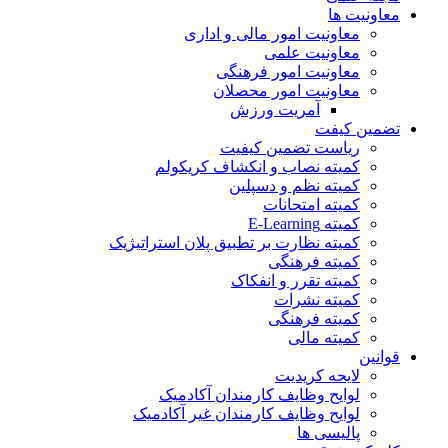
معاونیت ها
معاونیت امور مالی و اداری
معاونیت علمی
معاونیت امور فرهنگی
معاونیت امور محصلان
آمریت ورزش
تضمین کیفت
ریاست تضمین کیفیت
کمیته نصاب و انکشاف کریکولم
کمیته نظم و دسپلین
کمیته امتحانات
کمیته E-Learning
کمیته نظارت بر تطبیق پلان استراتیژیک
کمیته فرهنگی
کمیته تقرر و انفکاک
کمیته نشرات
کمیته فرهنگی
کمیته مالی
قوانین
لایحه کریدیت
لوایح وظایف کارمندان آکادمیک
لوایح وظایف کارمندان غیر آکادمیک
پالیسی ها