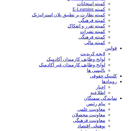
کمیته امتحانات
کمیته E-Learning
کمیته نظارت بر تطبیق پلان استراتیژیک
کمیته فرهنگی
کمیته تقرر و انفکاک
کمیته نشرات
کمیته فرهنگی
کمیته مالی
قوانین
لایحه کریدیت
لوایح وظایف کارمندان آکادمیک
لوایح وظایف کارمندان غیر آکادمیک
پالیسی ها
کلینیک حقوقی
رویدادها
اخبار
اطلاعیه
نمایندگی سمنگان
پیام رئیس
معاونیت علمی
معاونیت محصلان
معاونیت فرهنگی
پوهنځی اقتصاد