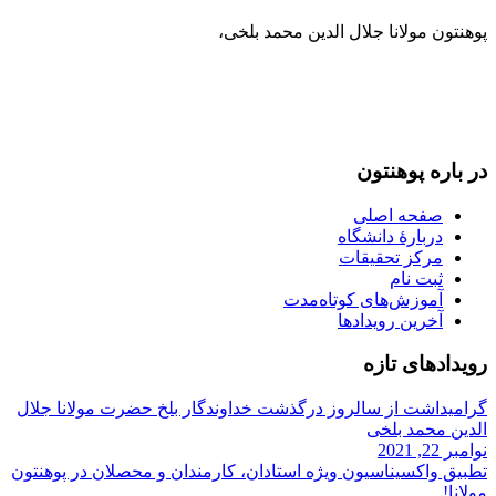
پوهنتون مولانا جلال الدین محمد بلخی
،
093-707-254-005
93-799-25-4005+ /
093-791-869-999 واحد سمنگان
info@mawlana.edu.af
در باره‌ پوهنتون
صفحه اصلی
دربارۀ‌ دانشگاه
مرکز تحقیقات
ثبت نام
آموزش‌های کوتاه‌مدت
آخرین رویدادها
رویداد‌های تازه
گرامیداشت از سالروز درگذشت خداوندگار بلخ حضرت مولانا جلال
الدین محمد بلخی
نوامبر 22, 2021
تطبیق واکسیناسیون ویژه استادان، کارمندان و‌ محصلان در پوهنتون
مولانا!