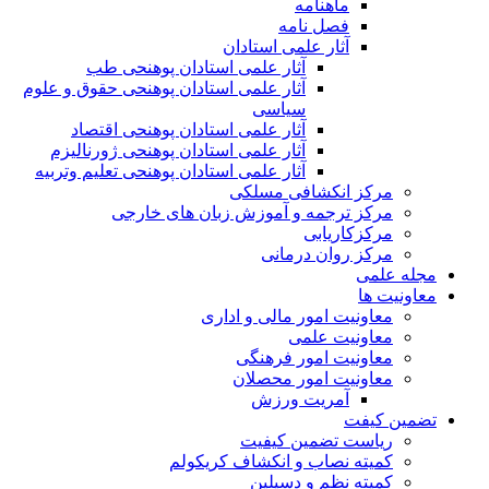
ماهنامه
فصل نامه
آثار علمی استادان
آثار علمی استادان پوهنحی طب
آثار علمی استادان پوهنحی حقوق و علوم
سیاسی
آثار علمی استادان پوهنحی اقتصاد
آثار علمی استادان پوهنحی ژورنالیزم
آثار علمی استادان پوهنحی تعلیم وتربیه
مرکز انکشافی مسلکی
مرکز ترجمه و آموزش زبان های خارجی
مرکزکاریابی
مرکز روان درمانی
مجله علمی
معاونیت ها
معاونیت امور مالی و اداری
معاونیت علمی
معاونیت امور فرهنگی
معاونیت امور محصلان
آمریت ورزش
تضمین کیفت
ریاست تضمین کیفیت
کمیته نصاب و انکشاف کریکولم
کمیته نظم و دسپلین