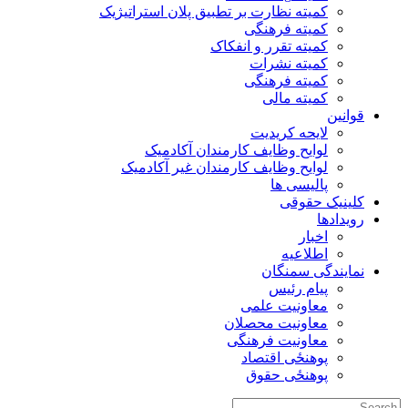
کمیته نظارت بر تطبیق پلان استراتیژیک
کمیته فرهنگی
کمیته تقرر و انفکاک
کمیته نشرات
کمیته فرهنگی
کمیته مالی
قوانین
لایحه کریدیت
لوایح وظایف کارمندان آکادمیک
لوایح وظایف کارمندان غیر آکادمیک
پالیسی ها
کلینیک حقوقی
رویدادها
اخبار
اطلاعیه
نمایندگی سمنگان
پیام رئیس
معاونیت علمی
معاونیت محصلان
معاونیت فرهنگی
پوهنځی اقتصاد
پوهنځی حقوق