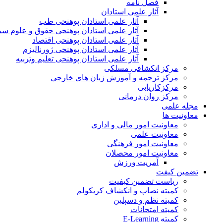
فصل نامه
آثار علمی استادان
آثار علمی استادان پوهنحی طب
آثار علمی استادان پوهنحی حقوق و علوم س
آثار علمی استادان پوهنحی اقتصاد
آثار علمی استادان پوهنحی ژورنالیزم
آثار علمی استادان پوهنحی تعلیم وتربیه
مرکز انکشافی مسلکی
مرکز ترجمه و آموزش زبان های خارجی
مرکزکاریابی
مرکز روان درمانی
مجله علمی
معاونیت ها
معاونیت امور مالی و اداری
معاونیت علمی
معاونیت امور فرهنگی
معاونیت امور محصلان
آمریت ورزش
تضمین کیفت
ریاست تضمین کیفیت
کمیته نصاب و انکشاف کریکولم
کمیته نظم و دسپلین
کمیته امتحانات
کمیته E-Learning