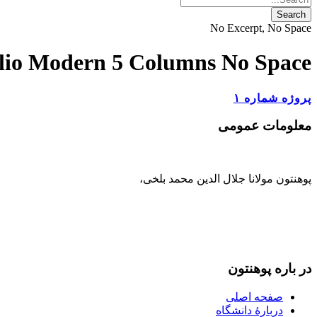
No Excerpt, No Space
olio Modern 5 Columns No Space
پروژه شماره ۱
معلومات عمومی
پوهنتون مولانا جلال الدین محمد بلخی
،
093-707-254-005
93-799-25-4005+ /
093-791-869-999 واحد سمنگان
info@mawlana.edu.af
در باره‌ پوهنتون
صفحه اصلی
دربارۀ‌ دانشگاه