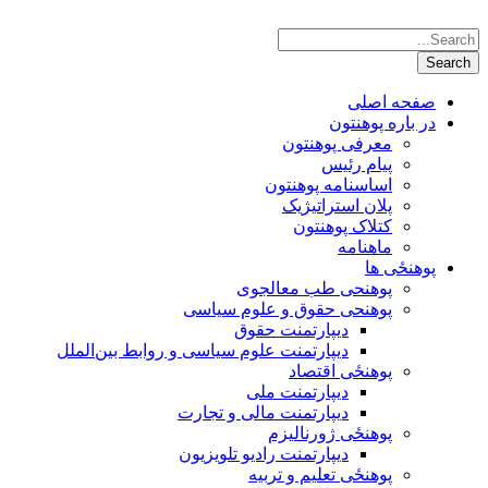
صفحه اصلی
در باره پوهنتون
معرفی پوهنتون
پیام رئیس
اساسنامه پوهنتون
پلان استراتیژیک
کتلاک پوهنتون
ماهنامه
پوهنځی ها
پوهنحی طب معالجوی
پوهنحی حقوق و علوم سیاسی
دیپارتمنت حقوق
دیپارتمنت علوم سیاسی و روابط بین‌الملل
پوهنځی اقتصاد
دیپارتمنت ملی
دیپارتمنت مالی و تجارت
پوهنځی ژورنالیزم
دیپارتمنت رادیو تلویزیون
پوهنځی تعلیم و تربیه