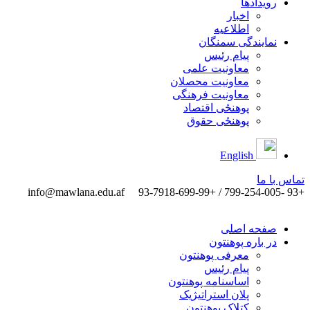
رویدادها
اخبار
اطلاعیه
نمایندگی سمنگان
پیام رئیس
معاونیت علمی
معاونیت محصلان
معاونیت فرهنگی
پوهنځی اقتصاد
پوهنځی حقوق
English
تماس ‌با ‌ما
info@mawlana.edu.af
+93 -799-254-005 / +93-7918-699-99
صفحه اصلی
در باره پوهنتون
معرفی پوهنتون
پیام رئیس
اساسنامه پوهنتون
پلان استراتیژیک
کتلاک پوهنتون