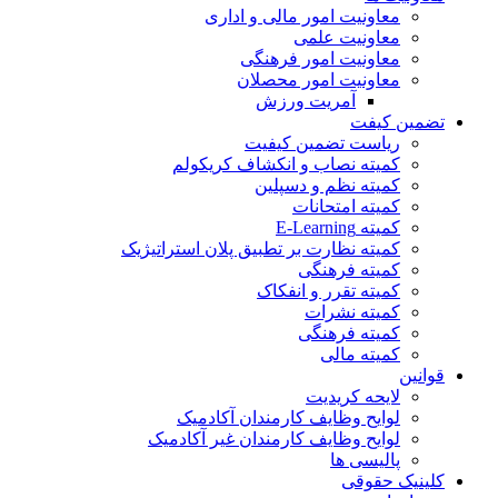
معاونیت امور مالی و اداری
معاونیت علمی
معاونیت امور فرهنگی
معاونیت امور محصلان
آمریت ورزش
تضمین کیفت
ریاست تضمین کیفیت
کمیته نصاب و انکشاف کریکولم
کمیته نظم و دسپلین
کمیته امتحانات
کمیته E-Learning
کمیته نظارت بر تطبیق پلان استراتیژیک
کمیته فرهنگی
کمیته تقرر و انفکاک
کمیته نشرات
کمیته فرهنگی
کمیته مالی
قوانین
لایحه کریدیت
لوایح وظایف کارمندان آکادمیک
لوایح وظایف کارمندان غیر آکادمیک
پالیسی ها
کلینیک حقوقی