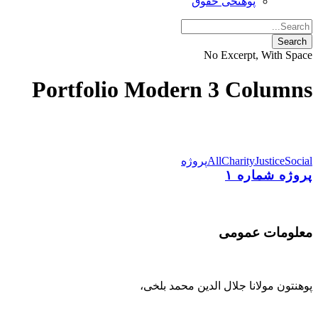
پوهنځی حقوق
No Excerpt, With Space
Portfolio Modern 3 Columns
Social
Justice
Charity
All
پروژه
پروژه شماره ۱
معلومات عمومی
پوهنتون مولانا جلال الدین محمد بلخی
،
093-707-254-005
93-799-25-4005+ /