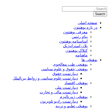
صفحه اصلی
در باره پوهنتون
معرفی پوهنتون
پیام رئیس
اساسنامه پوهنتون
پلان استراتیژیک
کتلاک پوهنتون
ماهنامه
پوهنځی ها
پوهنحی طب معالجوی
پوهنحی حقوق و علوم سیاسی
دیپارتمنت حقوق
دیپارتمنت علوم سیاسی و روابط بین‌الملل
پوهنځی اقتصاد
دیپارتمنت ملی
دیپارتمنت مالی و تجارت
پوهنځی ژورنالیزم
دیپارتمنت رادیو تلویزیون
پوهنځی تعلیم و تربیه