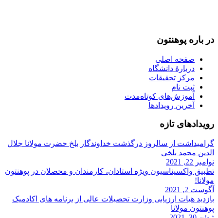
093-791-869-999 واحد سمنگان
info@mawlana.edu.af
در باره‌ پوهنتون
صفحه اصلی
دربارۀ‌ دانشگاه
مرکز تحقیقات
ثبت نام
آموزش‌های کوتاه‌مدت
آخرین رویدادها
رویداد‌های تازه
گرامیداشت از سالروز درگذشت خداوندگار بلخ حضرت مولانا جلال
الدین محمد بلخی
نوامبر 22, 2021
تطبیق واکسیناسیون ویژه استادان، کارمندان و‌ محصلان در پوهنتون
مولانا!
آگوست 2, 2021
بازدید هیات ارزیابی وزارت تحصیلات عالی از برنامه های اکادمیک
پوهنتون مولانا
ژوئن 30, 2021