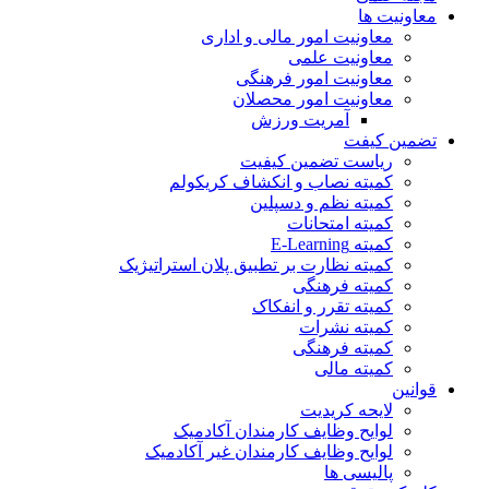
معاونیت ها
معاونیت امور مالی و اداری
معاونیت علمی
معاونیت امور فرهنگی
معاونیت امور محصلان
آمریت ورزش
تضمین کیفت
ریاست تضمین کیفیت
کمیته نصاب و انکشاف کریکولم
کمیته نظم و دسپلین
کمیته امتحانات
کمیته E-Learning
کمیته نظارت بر تطبیق پلان استراتیژیک
کمیته فرهنگی
کمیته تقرر و انفکاک
کمیته نشرات
کمیته فرهنگی
کمیته مالی
قوانین
لایحه کریدیت
لوایح وظایف کارمندان آکادمیک
لوایح وظایف کارمندان غیر آکادمیک
پالیسی ها