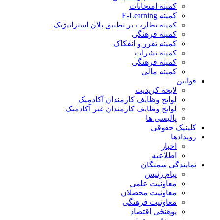
کمیته امتحانات
کمیته E-Learning
کمیته نظارت بر تطبیق پلان استراتیژیک
کمیته فرهنگی
کمیته تقرر و انفکاک
کمیته نشرات
کمیته فرهنگی
کمیته مالی
قوانین
لایحه کریدیت
لوایح وظایف کارمندان آکادمیک
لوایح وظایف کارمندان غیر آکادمیک
پالیسی ها
کلینیک حقوقی
رویدادها
اخبار
اطلاعیه
نمایندگی سمنگان
پیام رئیس
معاونیت علمی
معاونیت محصلان
معاونیت فرهنگی
پوهنځی اقتصاد