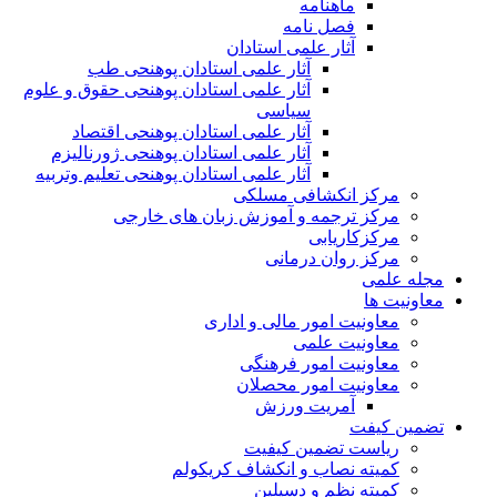
ماهنامه
فصل نامه
آثار علمی استادان
آثار علمی استادان پوهنحی طب
آثار علمی استادان پوهنحی حقوق و علوم
سیاسی
آثار علمی استادان پوهنحی اقتصاد
آثار علمی استادان پوهنحی ژورنالیزم
آثار علمی استادان پوهنحی تعلیم وتربیه
مرکز انکشافی مسلکی
مرکز ترجمه و آموزش زبان های خارجی
مرکزکاریابی
مرکز روان درمانی
مجله علمی
معاونیت ها
معاونیت امور مالی و اداری
معاونیت علمی
معاونیت امور فرهنگی
معاونیت امور محصلان
آمریت ورزش
تضمین کیفت
ریاست تضمین کیفیت
کمیته نصاب و انکشاف کریکولم
کمیته نظم و دسپلین