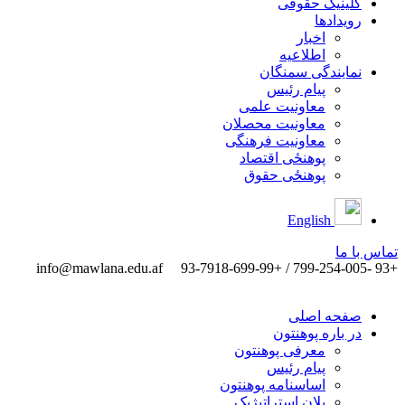
کلینیک حقوقی
رویدادها
اخبار
اطلاعیه
نمایندگی سمنگان
پیام رئیس
معاونیت علمی
معاونیت محصلان
معاونیت فرهنگی
پوهنځی اقتصاد
پوهنځی حقوق
English
تماس ‌با ‌ما
info@mawlana.edu.af
+93 -799-254-005 / +93-7918-699-99
صفحه اصلی
در باره پوهنتون
معرفی پوهنتون
پیام رئیس
اساسنامه پوهنتون
پلان استراتیژیک