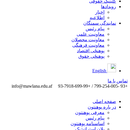
کلینیک حقوقی
رویدادها
اخبار
اطلاعیه
نمایندگی سمنگان
پیام رئیس
معاونیت علمی
معاونیت محصلان
معاونیت فرهنگی
پوهنځی اقتصاد
پوهنځی حقوق
English
تماس ‌با ‌ما
info@mawlana.edu.af
+93 -799-254-005 / +93-7918-699-99
صفحه اصلی
در باره پوهنتون
معرفی پوهنتون
پیام رئیس
اساسنامه پوهنتون
پلان استراتیژیک