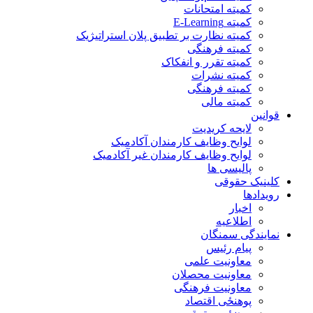
کمیته امتحانات
کمیته E-Learning
کمیته نظارت بر تطبیق پلان استراتیژیک
کمیته فرهنگی
کمیته تقرر و انفکاک
کمیته نشرات
کمیته فرهنگی
کمیته مالی
قوانین
لایحه کریدیت
لوایح وظایف کارمندان آکادمیک
لوایح وظایف کارمندان غیر آکادمیک
پالیسی ها
کلینیک حقوقی
رویدادها
اخبار
اطلاعیه
نمایندگی سمنگان
پیام رئیس
معاونیت علمی
معاونیت محصلان
معاونیت فرهنگی
پوهنځی اقتصاد