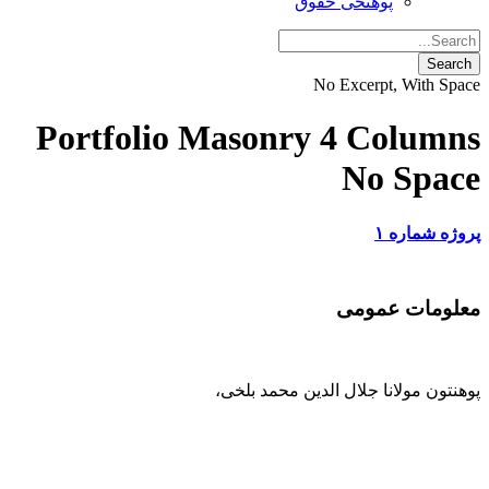
پوهنځی حقوق
No Excerpt, With Space
Portfolio Masonry 4 Columns
No Space
پروژه شماره ۱
معلومات عمومی
پوهنتون مولانا جلال الدین محمد بلخی
،
093-707-254-005
93-799-25-4005+ /
093-791-869-999 واحد سمنگان
info@mawlana.edu.af