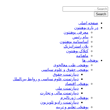
صفحه اصلی
در باره پوهنتون
معرفی پوهنتون
پیام رئیس
اساسنامه پوهنتون
پلان استراتیژیک
کتلاک پوهنتون
ماهنامه
پوهنځی ها
پوهنحی طب معالجوی
پوهنحی حقوق و علوم سیاسی
دیپارتمنت حقوق
دیپارتمنت علوم سیاسی و روابط بین‌الملل
پوهنځی اقتصاد
دیپارتمنت ملی
دیپارتمنت مالی و تجارت
پوهنځی ژورنالیزم
دیپارتمنت رادیو تلویزیون
پوهنځی تعلیم و تربیه