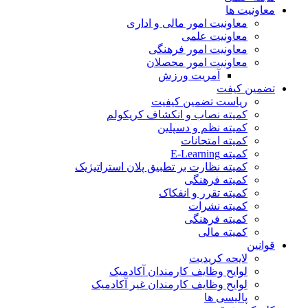
معاونیت ها
معاونیت امور مالی و اداری
معاونیت علمی
معاونیت امور فرهنگی
معاونیت امور محصلان
آمریت ورزش
تضمین کیفت
ریاست تضمین کیفیت
کمیته نصاب و انکشاف کریکولم
کمیته نظم و دسپلین
کمیته امتحانات
کمیته E-Learning
کمیته نظارت بر تطبیق پلان استراتیژیک
کمیته فرهنگی
کمیته تقرر و انفکاک
کمیته نشرات
کمیته فرهنگی
کمیته مالی
قوانین
لایحه کریدیت
لوایح وظایف کارمندان آکادمیک
لوایح وظایف کارمندان غیر آکادمیک
پالیسی ها