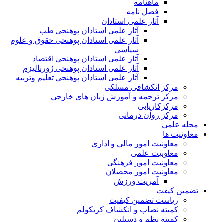
ماهنامه
فصل نامه
آثار علمی استادان
آثار علمی استادان پوهنحی طب
آثار علمی استادان پوهنحی حقوق و علوم
سیاسی
آثار علمی استادان پوهنحی اقتصاد
آثار علمی استادان پوهنحی ژورنالیزم
آثار علمی استادان پوهنحی تعلیم وتربیه
مرکز انکشافی مسلکی
مرکز ترجمه و آموزش زبان های خارجی
مرکزکاریابی
مرکز روان درمانی
مجله علمی
معاونیت ها
معاونیت امور مالی و اداری
معاونیت علمی
معاونیت امور فرهنگی
معاونیت امور محصلان
آمریت ورزش
تضمین کیفت
ریاست تضمین کیفیت
کمیته نصاب و انکشاف کریکولم
کمیته نظم و دسپلین