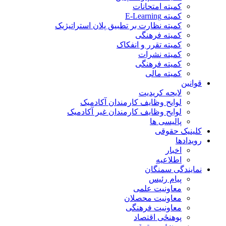
کمیته امتحانات
کمیته E-Learning
کمیته نظارت بر تطبیق پلان استراتیژیک
کمیته فرهنگی
کمیته تقرر و انفکاک
کمیته نشرات
کمیته فرهنگی
کمیته مالی
قوانین
لایحه کریدیت
لوایح وظایف کارمندان آکادمیک
لوایح وظایف کارمندان غیر آکادمیک
پالیسی ها
کلینیک حقوقی
رویدادها
اخبار
اطلاعیه
نمایندگی سمنگان
پیام رئیس
معاونیت علمی
معاونیت محصلان
معاونیت فرهنگی
پوهنځی اقتصاد