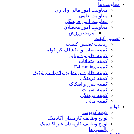
معاونیت ها
معاونیت امور مالی و اداری
معاونیت علمی
معاونیت امور فرهنگی
معاونیت امور محصلان
آمریت ورزش
تضمین کیفت
ریاست تضمین کیفیت
کمیته نصاب و انکشاف کریکولم
کمیته نظم و دسپلین
کمیته امتحانات
کمیته E-Learning
کمیته نظارت بر تطبیق پلان استراتیژیک
کمیته فرهنگی
کمیته تقرر و انفکاک
کمیته نشرات
کمیته فرهنگی
کمیته مالی
قوانین
لایحه کریدیت
لوایح وظایف کارمندان آکادمیک
لوایح وظایف کارمندان غیر آکادمیک
پالیسی ها