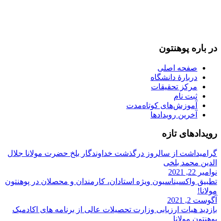
093-707-254-005
93-799-25-4005+ /
093-791-869-999 واحد سمنگان
info@mawlana.edu.af
در باره‌ پوهنتون
صفحه اصلی
دربارۀ‌ دانشگاه
مرکز تحقیقات
ثبت نام
آموزش‌های کوتاه‌مدت
آخرین رویدادها
رویداد‌های تازه
گرامیداشت از سالروز درگذشت خداوندگار بلخ حضرت مولانا جلال
الدین محمد بلخی
نوامبر 22, 2021
تطبیق واکسیناسیون ویژه استادان، کارمندان و‌ محصلان در پوهنتون
مولانا!
آگوست 2, 2021
بازدید هیات ارزیابی وزارت تحصیلات عالی از برنامه های اکادمیک
پوهنتون مولانا