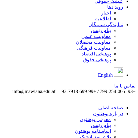
کلینیک حقوقی
رویدادها
اخبار
اطلاعیه
نمایندگی سمنگان
پیام رئیس
معاونیت علمی
معاونیت محصلان
معاونیت فرهنگی
پوهنځی اقتصاد
پوهنځی حقوق
English
تماس ‌با ‌ما
info@mawlana.edu.af
+93 -799-254-005 / +93-7918-699-99
صفحه اصلی
در باره پوهنتون
معرفی پوهنتون
پیام رئیس
اساسنامه پوهنتون
پلان استراتیژیک