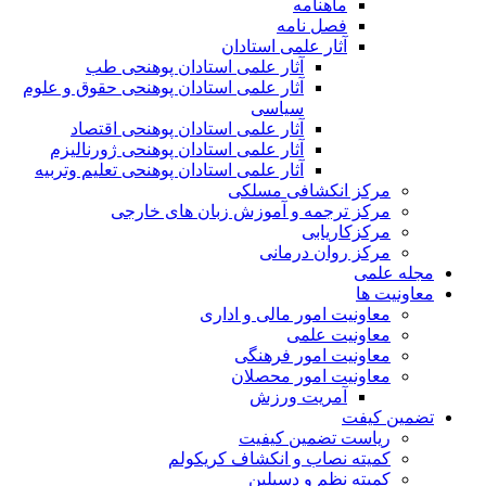
ماهنامه
فصل نامه
آثار علمی استادان
آثار علمی استادان پوهنحی طب
آثار علمی استادان پوهنحی حقوق و علوم
سیاسی
آثار علمی استادان پوهنحی اقتصاد
آثار علمی استادان پوهنحی ژورنالیزم
آثار علمی استادان پوهنحی تعلیم وتربیه
مرکز انکشافی مسلکی
مرکز ترجمه و آموزش زبان های خارجی
مرکزکاریابی
مرکز روان درمانی
مجله علمی
معاونیت ها
معاونیت امور مالی و اداری
معاونیت علمی
معاونیت امور فرهنگی
معاونیت امور محصلان
آمریت ورزش
تضمین کیفت
ریاست تضمین کیفیت
کمیته نصاب و انکشاف کریکولم
کمیته نظم و دسپلین