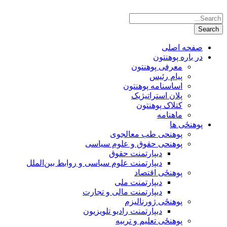
صفحه اصلی
در باره پوهنتون
معرفی پوهنتون
پیام رئیس
اساسنامه پوهنتون
پلان استراتیژیک
کتلاک پوهنتون
ماهنامه
پوهنځی ها
پوهنحی طب معالجوی
پوهنحی حقوق و علوم سیاسی
دیپارتمنت حقوق
دیپارتمنت علوم سیاسی و روابط بین‌الملل
پوهنځی اقتصاد
دیپارتمنت ملی
دیپارتمنت مالی و تجارت
پوهنځی ژورنالیزم
دیپارتمنت رادیو تلویزیون
پوهنځی تعلیم و تربیه