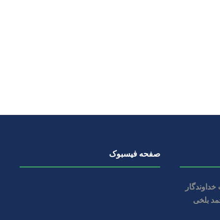
صفحه فیسبوک
خداوندگار
مد بلخی