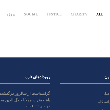
ALL
CHARITY
JUSTICE
SOCIAL
پروژه
تون
رویداد‌های تازه
صلی
گرامیداشت از سالروز درگذشت 
بلخ حضرت مولانا جلال الدین مح
دانشگاه
نوامبر 22, 2021