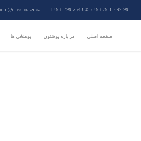
info@mawlana.edu.af
+93 -799-254-005 / +93-7918-699-99
صفحه اصلی
در باره پوهنتون
پوهنځی ها
ortfolio 4 Columns