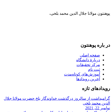
پوهنتون مولانا جلال الدین محمد بلخی
،
093-707-254-005
93-799-25-4005+ /
093-791-869-999 واحد سمنگان
info@mawlana.edu.af
در باره‌ پوهنتون
صفحه اصلی
دربارۀ‌ دانشگاه
مرکز تحقیقات
ثبت نام
آموزش‌های کوتاه‌مدت
آخرین رویدادها
رویداد‌های تازه
گرامیداشت از سالروز درگذشت خداوندگار بلخ حضرت مولانا جلال
الدین محمد بلخی
نوامبر 22, 2021