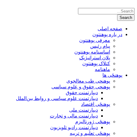
صفحه اصلی
در باره پوهنتون
معرفی پوهنتون
پیام رئیس
اساسنامه پوهنتون
پلان استراتیژیک
کتلاک پوهنتون
ماهنامه
پوهنځی ها
پوهنحی طب معالجوی
پوهنحی حقوق و علوم سیاسی
دیپارتمنت حقوق
دیپارتمنت علوم سیاسی و روابط بین‌الملل
پوهنځی اقتصاد
دیپارتمنت ملی
دیپارتمنت مالی و تجارت
پوهنځی ژورنالیزم
دیپارتمنت رادیو تلویزیون
پوهنځی تعلیم و تربیه