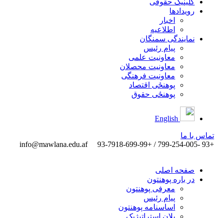
کلینیک حقوقی
رویدادها
اخبار
اطلاعیه
نمایندگی سمنگان
پیام رئیس
معاونیت علمی
معاونیت محصلان
معاونیت فرهنگی
پوهنځی اقتصاد
پوهنځی حقوق
English
تماس ‌با ‌ما
info@mawlana.edu.af
+93 -799-254-005 / +93-7918-699-99
صفحه اصلی
در باره پوهنتون
معرفی پوهنتون
پیام رئیس
اساسنامه پوهنتون
پلان استراتیژیک