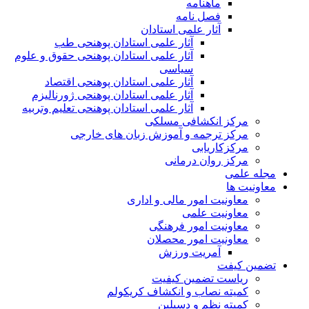
ماهنامه
فصل نامه
آثار علمی استادان
آثار علمی استادان پوهنحی طب
آثار علمی استادان پوهنحی حقوق و علوم
سیاسی
آثار علمی استادان پوهنحی اقتصاد
آثار علمی استادان پوهنحی ژورنالیزم
آثار علمی استادان پوهنحی تعلیم وتربیه
مرکز انکشافی مسلکی
مرکز ترجمه و آموزش زبان های خارجی
مرکزکاریابی
مرکز روان درمانی
مجله علمی
معاونیت ها
معاونیت امور مالی و اداری
معاونیت علمی
معاونیت امور فرهنگی
معاونیت امور محصلان
آمریت ورزش
تضمین کیفت
ریاست تضمین کیفیت
کمیته نصاب و انکشاف کریکولم
کمیته نظم و دسپلین