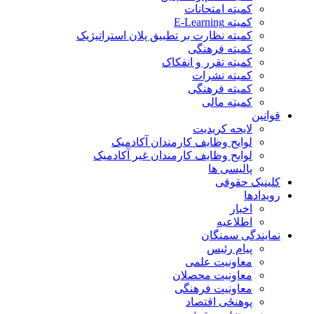
کمیته امتحانات
کمیته E-Learning
کمیته نظارت بر تطبیق پلان استراتیژیک
کمیته فرهنگی
کمیته تقرر و انفکاک
کمیته نشرات
کمیته فرهنگی
کمیته مالی
قوانین
لایحه کریدیت
لوایح وظایف کارمندان آکادمیک
لوایح وظایف کارمندان غیر آکادمیک
پالیسی ها
کلینیک حقوقی
رویدادها
اخبار
اطلاعیه
نمایندگی سمنگان
پیام رئیس
معاونیت علمی
معاونیت محصلان
معاونیت فرهنگی
پوهنځی اقتصاد