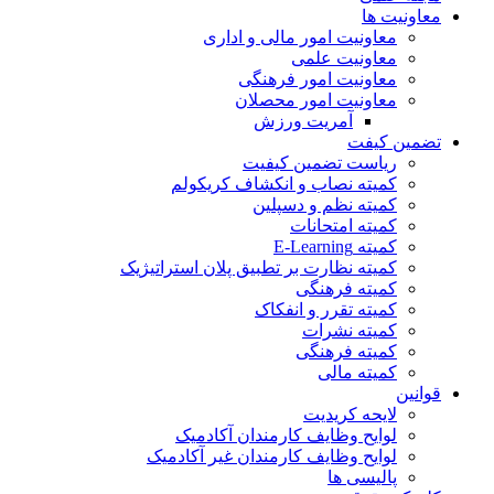
معاونیت ها
معاونیت امور مالی و اداری
معاونیت علمی
معاونیت امور فرهنگی
معاونیت امور محصلان
آمریت ورزش
تضمین کیفت
ریاست تضمین کیفیت
کمیته نصاب و انکشاف کریکولم
کمیته نظم و دسپلین
کمیته امتحانات
کمیته E-Learning
کمیته نظارت بر تطبیق پلان استراتیژیک
کمیته فرهنگی
کمیته تقرر و انفکاک
کمیته نشرات
کمیته فرهنگی
کمیته مالی
قوانین
لایحه کریدیت
لوایح وظایف کارمندان آکادمیک
لوایح وظایف کارمندان غیر آکادمیک
پالیسی ها