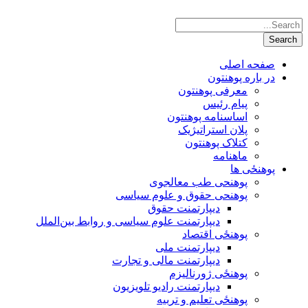
صفحه اصلی
در باره پوهنتون
معرفی پوهنتون
پیام رئیس
اساسنامه پوهنتون
پلان استراتیژیک
کتلاک پوهنتون
ماهنامه
پوهنځی ها
پوهنحی طب معالجوی
پوهنحی حقوق و علوم سیاسی
دیپارتمنت حقوق
دیپارتمنت علوم سیاسی و روابط بین‌الملل
پوهنځی اقتصاد
دیپارتمنت ملی
دیپارتمنت مالی و تجارت
پوهنځی ژورنالیزم
دیپارتمنت رادیو تلویزیون
پوهنځی تعلیم و تربیه