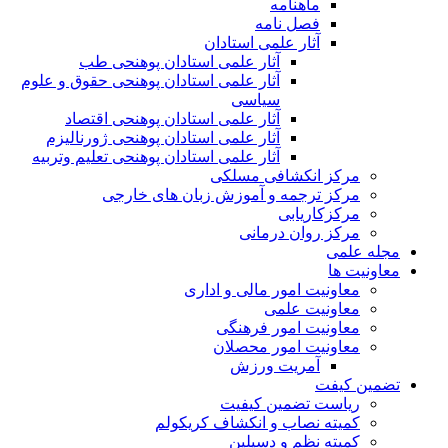
ماهنامه
فصل نامه
آثار علمی استادان
آثار علمی استادان پوهنحی طب
آثار علمی استادان پوهنحی حقوق و علوم
سیاسی
آثار علمی استادان پوهنحی اقتصاد
آثار علمی استادان پوهنحی ژورنالیزم
آثار علمی استادان پوهنحی تعلیم وتربیه
مرکز انکشافی مسلکی
مرکز ترجمه و آموزش زبان های خارجی
مرکزکاریابی
مرکز روان درمانی
مجله علمی
معاونیت ها
معاونیت امور مالی و اداری
معاونیت علمی
معاونیت امور فرهنگی
معاونیت امور محصلان
آمریت ورزش
تضمین کیفت
ریاست تضمین کیفیت
کمیته نصاب و انکشاف کریکولم
کمیته نظم و دسپلین