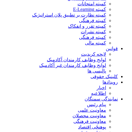
کمیته امتحانات
کمیته E-Learning
کمیته نظارت بر تطبیق پلان استراتیژیک
کمیته فرهنگی
کمیته تقرر و انفکاک
کمیته نشرات
کمیته فرهنگی
کمیته مالی
قوانین
لایحه کریدیت
لوایح وظایف کارمندان آکادمیک
لوایح وظایف کارمندان غیر آکادمیک
پالیسی ها
کلینیک حقوقی
رویدادها
اخبار
اطلاعیه
نمایندگی سمنگان
پیام رئیس
معاونیت علمی
معاونیت محصلان
معاونیت فرهنگی
پوهنځی اقتصاد