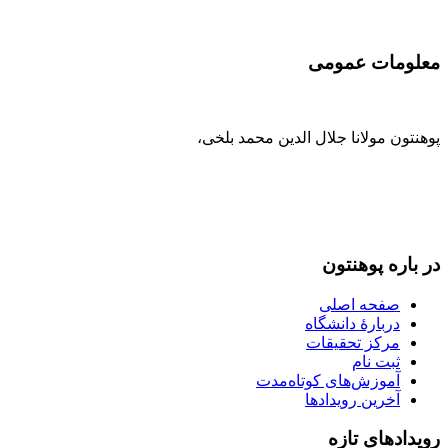
معلومات عمومی
پوهنتون مولانا جلال الدین محمد بلخی
،
093-707-254-005
93-799-25-4005+ /
093-791-869-999 واحد سمنگان
info@mawlana.edu.af
در باره‌ پوهنتون
صفحه اصلی
دربارۀ‌ دانشگاه
مرکز تحقیقات
ثبت نام
آموزش‌های کوتاه‌مدت
آخرین رویدادها
رویداد‌های تازه