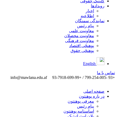
کلینیک حقوقی
رویدادها
اخبار
اطلاعیه
نمایندگی سمنگان
پیام رئیس
معاونیت علمی
معاونیت محصلان
معاونیت فرهنگی
پوهنځی اقتصاد
پوهنځی حقوق
English
تماس ‌با ‌ما
info@mawlana.edu.af
+93 -799-254-005 / +93-7918-699-99
صفحه اصلی
در باره پوهنتون
معرفی پوهنتون
پیام رئیس
اساسنامه پوهنتون
پلان استراتیژیک