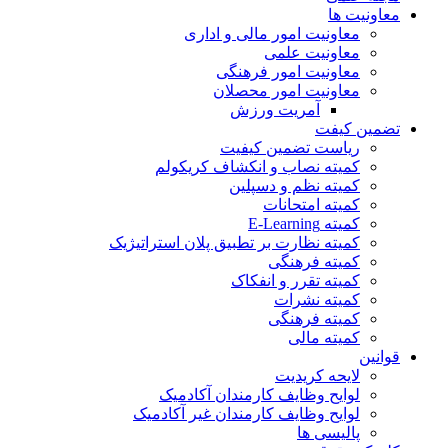
معاونیت ها
معاونیت امور مالی و اداری
معاونیت علمی
معاونیت امور فرهنگی
معاونیت امور محصلان
آمریت ورزش
تضمین کیفت
ریاست تضمین کیفیت
کمیته نصاب و انکشاف کریکولم
کمیته نظم و دسپلین
کمیته امتحانات
کمیته E-Learning
کمیته نظارت بر تطبیق پلان استراتیژیک
کمیته فرهنگی
کمیته تقرر و انفکاک
کمیته نشرات
کمیته فرهنگی
کمیته مالی
قوانین
لایحه کریدیت
لوایح وظایف کارمندان آکادمیک
لوایح وظایف کارمندان غیر آکادمیک
پالیسی ها