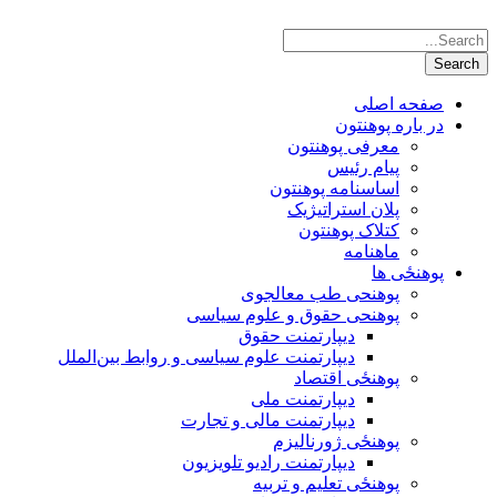
صفحه اصلی
در باره پوهنتون
معرفی پوهنتون
پیام رئیس
اساسنامه پوهنتون
پلان استراتیژیک
کتلاک پوهنتون
ماهنامه
پوهنځی ها
پوهنحی طب معالجوی
پوهنحی حقوق و علوم سیاسی
دیپارتمنت حقوق
دیپارتمنت علوم سیاسی و روابط بین‌الملل
پوهنځی اقتصاد
دیپارتمنت ملی
دیپارتمنت مالی و تجارت
پوهنځی ژورنالیزم
دیپارتمنت رادیو تلویزیون
پوهنځی تعلیم و تربیه