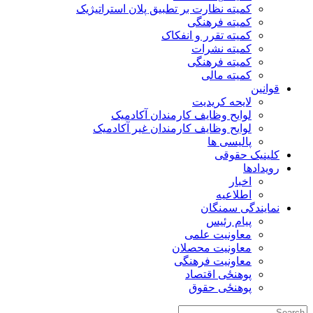
کمیته نظارت بر تطبیق پلان استراتیژیک
کمیته فرهنگی
کمیته تقرر و انفکاک
کمیته نشرات
کمیته فرهنگی
کمیته مالی
قوانین
لایحه کریدیت
لوایح وظایف کارمندان آکادمیک
لوایح وظایف کارمندان غیر آکادمیک
پالیسی ها
کلینیک حقوقی
رویدادها
اخبار
اطلاعیه
نمایندگی سمنگان
پیام رئیس
معاونیت علمی
معاونیت محصلان
معاونیت فرهنگی
پوهنځی اقتصاد
پوهنځی حقوق