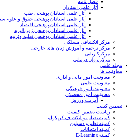
فصل نامه
آثار علمی استادان
آثار علمی استادان پوهنحی طب
آثار علمی استادان پوهنحی حقوق و علوم س
آثار علمی استادان پوهنحی اقتصاد
آثار علمی استادان پوهنحی ژورنالیزم
آثار علمی استادان پوهنحی تعلیم وتربیه
مرکز انکشافی مسلکی
مرکز ترجمه و آموزش زبان های خارجی
مرکزکاریابی
مرکز روان درمانی
مجله علمی
معاونیت ها
معاونیت امور مالی و اداری
معاونیت علمی
معاونیت امور فرهنگی
معاونیت امور محصلان
آمریت ورزش
تضمین کیفت
ریاست تضمین کیفیت
کمیته نصاب و انکشاف کریکولم
کمیته نظم و دسپلین
کمیته امتحانات
کمیته E-Learning