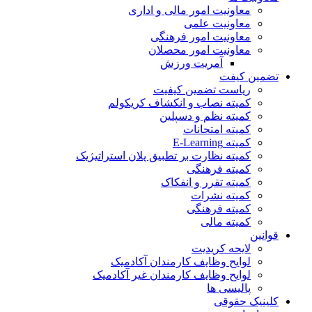
معاونیت امور مالی و اداری
معاونیت علمی
معاونیت امور فرهنگی
معاونیت امور محصلان
آمریت ورزش
تضمین کیفت
ریاست تضمین کیفیت
کمیته نصاب و انکشاف کریکولم
کمیته نظم و دسپلین
کمیته امتحانات
کمیته E-Learning
کمیته نظارت بر تطبیق پلان استراتیژیک
کمیته فرهنگی
کمیته تقرر و انفکاک
کمیته نشرات
کمیته فرهنگی
کمیته مالی
قوانین
لایحه کریدیت
لوایح وظایف کارمندان آکادمیک
لوایح وظایف کارمندان غیر آکادمیک
پالیسی ها
کلینیک حقوقی