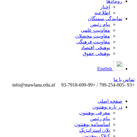
رویدادها
اخبار
اطلاعیه
نمایندگی سمنگان
پیام رئیس
معاونیت علمی
معاونیت محصلان
معاونیت فرهنگی
پوهنځی اقتصاد
پوهنځی حقوق
English
تماس ‌با ‌ما
info@mawlana.edu.af
+93 -799-254-005 / +93-7918-699-99
صفحه اصلی
در باره پوهنتون
معرفی پوهنتون
پیام رئیس
اساسنامه پوهنتون
پلان استراتیژیک
کتلاک پوهنتون