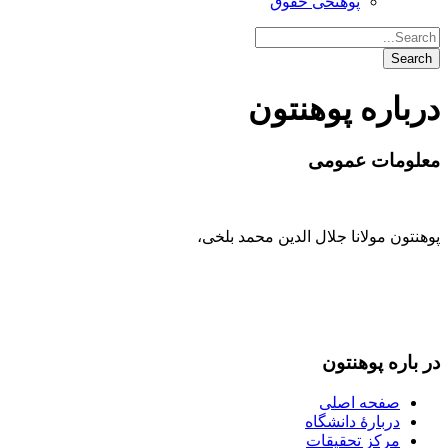
پوهنځی حقوق
درباره پوهنتون
معلومات عمومی
پوهنتون مولانا جلال الدین محمد بلخی
،
093-707-254-005
93-799-25-4005+ /
093-791-869-999 واحد سمنگان
info@mawlana.edu.af
در باره‌ پوهنتون
صفحه اصلی
دربارۀ‌ دانشگاه
مرکز تحقیقات