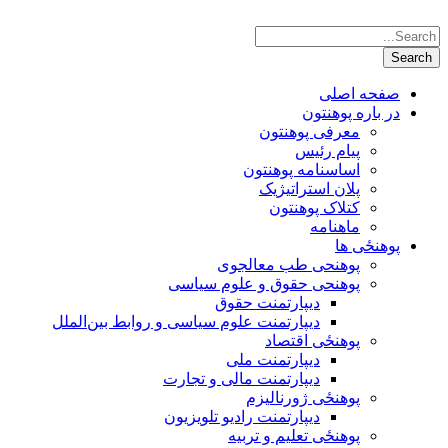
صفحه اصلی
در باره پوهنتون
معرفی پوهنتون
پیام رئیس
اساسنامه پوهنتون
پلان استراتیژیک
کتلاک پوهنتون
ماهنامه
پوهنځی ها
پوهنحی طب معالجوی
پوهنحی حقوق و علوم سیاسی
دیپارتمنت حقوق
دیپارتمنت علوم سیاسی و روابط بین‌الملل
پوهنځی اقتصاد
دیپارتمنت ملی
دیپارتمنت مالی و تجارت
پوهنځی ژورنالیزم
دیپارتمنت رادیو تلویزیون
پوهنځی تعلیم و تربیه