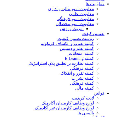
معاونیت ها
معاونیت امور مالی و اداری
معاونیت علمی
معاونیت امور فرهنگی
معاونیت امور محصلان
آمریت ورزش
تضمین کیفت
ریاست تضمین کیفیت
کمیته نصاب و انکشاف کریکولم
کمیته نظم و دسپلین
کمیته امتحانات
کمیته E-Learning
کمیته نظارت بر تطبیق پلان استراتیژیک
کمیته فرهنگی
کمیته تقرر و انفکاک
کمیته نشرات
کمیته فرهنگی
کمیته مالی
قوانین
لایحه کریدیت
لوایح وظایف کارمندان آکادمیک
لوایح وظایف کارمندان غیر آکادمیک
پالیسی ها