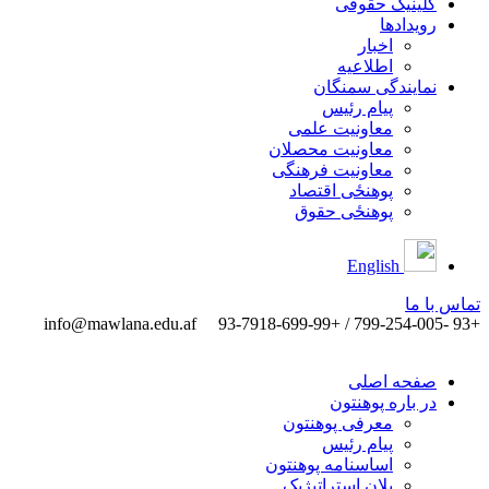
کلینیک حقوقی
رویدادها
اخبار
اطلاعیه
نمایندگی سمنگان
پیام رئیس
معاونیت علمی
معاونیت محصلان
معاونیت فرهنگی
پوهنځی اقتصاد
پوهنځی حقوق
English
تماس ‌با ‌ما
info@mawlana.edu.af
+93 -799-254-005 / +93-7918-699-99
صفحه اصلی
در باره پوهنتون
معرفی پوهنتون
پیام رئیس
اساسنامه پوهنتون
پلان استراتیژیک