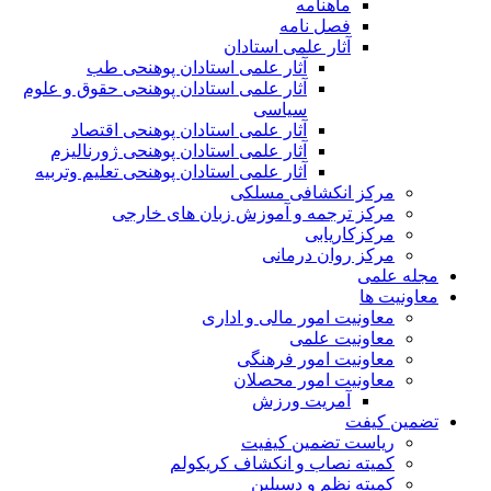
ماهنامه
فصل نامه
آثار علمی استادان
آثار علمی استادان پوهنحی طب
آثار علمی استادان پوهنحی حقوق و علوم
سیاسی
آثار علمی استادان پوهنحی اقتصاد
آثار علمی استادان پوهنحی ژورنالیزم
آثار علمی استادان پوهنحی تعلیم وتربیه
مرکز انکشافی مسلکی
مرکز ترجمه و آموزش زبان های خارجی
مرکزکاریابی
مرکز روان درمانی
مجله علمی
معاونیت ها
معاونیت امور مالی و اداری
معاونیت علمی
معاونیت امور فرهنگی
معاونیت امور محصلان
آمریت ورزش
تضمین کیفت
ریاست تضمین کیفیت
کمیته نصاب و انکشاف کریکولم
کمیته نظم و دسپلین