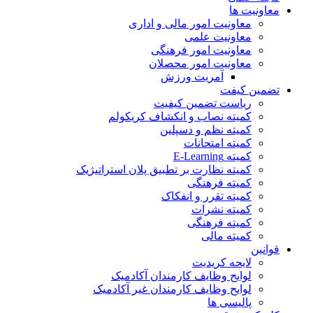
معاونیت ها
معاونیت امور مالی و اداری
معاونیت علمی
معاونیت امور فرهنگی
معاونیت امور محصلان
آمریت ورزش
تضمین کیفت
ریاست تضمین کیفیت
کمیته نصاب و انکشاف کریکولم
کمیته نظم و دسپلین
کمیته امتحانات
کمیته E-Learning
کمیته نظارت بر تطبیق پلان استراتیژیک
کمیته فرهنگی
کمیته تقرر و انفکاک
کمیته نشرات
کمیته فرهنگی
کمیته مالی
قوانین
لایحه کریدیت
لوایح وظایف کارمندان آکادمیک
لوایح وظایف کارمندان غیر آکادمیک
پالیسی ها