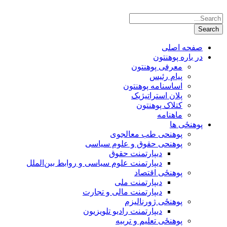
صفحه اصلی
در باره پوهنتون
معرفی پوهنتون
پیام رئیس
اساسنامه پوهنتون
پلان استراتیژیک
کتلاک پوهنتون
ماهنامه
پوهنځی ها
پوهنحی طب معالجوی
پوهنحی حقوق و علوم سیاسی
دیپارتمنت حقوق
دیپارتمنت علوم سیاسی و روابط بین‌الملل
پوهنځی اقتصاد
دیپارتمنت ملی
دیپارتمنت مالی و تجارت
پوهنځی ژورنالیزم
دیپارتمنت رادیو تلویزیون
پوهنځی تعلیم و تربیه