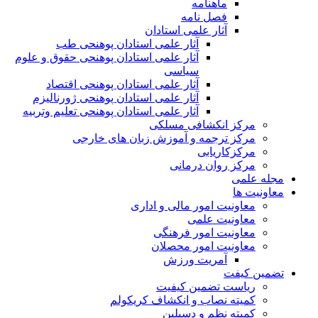
ماهنامه
فصل نامه
آثار علمی استادان
آثار علمی استادان پوهنحی طب
آثار علمی استادان پوهنحی حقوق و علوم
سیاسی
آثار علمی استادان پوهنحی اقتصاد
آثار علمی استادان پوهنحی ژورنالیزم
آثار علمی استادان پوهنحی تعلیم وتربیه
مرکز انکشافی مسلکی
مرکز ترجمه و آموزش زبان های خارجی
مرکزکاریابی
مرکز روان درمانی
مجله علمی
معاونیت ها
معاونیت امور مالی و اداری
معاونیت علمی
معاونیت امور فرهنگی
معاونیت امور محصلان
آمریت ورزش
تضمین کیفت
ریاست تضمین کیفیت
کمیته نصاب و انکشاف کریکولم
کمیته نظم و دسپلین