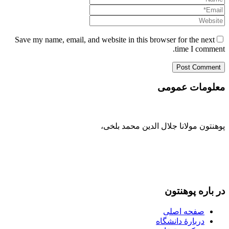
Save my name, email, and website in this browser for the next
time I comment.
معلومات عمومی
پوهنتون مولانا جلال الدین محمد بلخی
،
093-707-254-005
93-799-25-4005+ /
093-791-869-999 واحد سمنگان
info@mawlana.edu.af
در باره‌ پوهنتون
صفحه اصلی
دربارۀ‌ دانشگاه