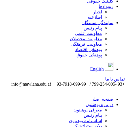
کلینیک حقوقی
رویدادها
اخبار
اطلاعیه
نمایندگی سمنگان
پیام رئیس
معاونیت علمی
معاونیت محصلان
معاونیت فرهنگی
پوهنځی اقتصاد
پوهنځی حقوق
English
تماس ‌با ‌ما
info@mawlana.edu.af
+93 -799-254-005 / +93-7918-699-99
صفحه اصلی
در باره پوهنتون
معرفی پوهنتون
پیام رئیس
اساسنامه پوهنتون
پلان استراتیژیک