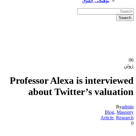
پوهنځی حقوق
06
ژوئن
Professor Alexa is interviewed
about Twitter’s valuation
By
admin
Blog
,
Masonry
Article
,
Research
0