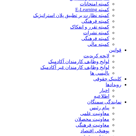
کمیته امتحانات
کمیته E-Learning
کمیته نظارت بر تطبیق پلان استراتیژیک
کمیته فرهنگی
کمیته تقرر و انفکاک
کمیته نشرات
کمیته فرهنگی
کمیته مالی
قوانین
لایحه کریدیت
لوایح وظایف کارمندان آکادمیک
لوایح وظایف کارمندان غیر آکادمیک
پالیسی ها
کلینیک حقوقی
رویدادها
اخبار
اطلاعیه
نمایندگی سمنگان
پیام رئیس
معاونیت علمی
معاونیت محصلان
معاونیت فرهنگی
پوهنځی اقتصاد