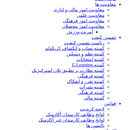
معاونیت ها
معاونیت امور مالی و اداری
معاونیت علمی
معاونیت امور فرهنگی
معاونیت امور محصلان
آمریت ورزش
تضمین کیفت
ریاست تضمین کیفیت
کمیته نصاب و انکشاف کریکولم
کمیته نظم و دسپلین
کمیته امتحانات
کمیته E-Learning
کمیته نظارت بر تطبیق پلان استراتیژیک
کمیته فرهنگی
کمیته تقرر و انفکاک
کمیته نشرات
کمیته فرهنگی
کمیته مالی
قوانین
لایحه کریدیت
لوایح وظایف کارمندان آکادمیک
لوایح وظایف کارمندان غیر آکادمیک
پالیسی ها