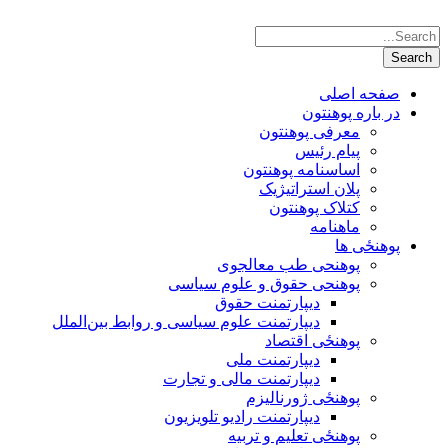
صفحه اصلی
در باره پوهنتون
معرفی پوهنتون
پیام رئیس
اساسنامه پوهنتون
پلان استراتیژیک
کتلاک پوهنتون
ماهنامه
پوهنځی ها
پوهنحی طب معالجوی
پوهنحی حقوق و علوم سیاسی
دیپارتمنت حقوق
دیپارتمنت علوم سیاسی و روابط بین‌الملل
پوهنځی اقتصاد
دیپارتمنت ملی
دیپارتمنت مالی و تجارت
پوهنځی ژورنالیزم
دیپارتمنت رادیو تلویزیون
پوهنځی تعلیم و تربیه