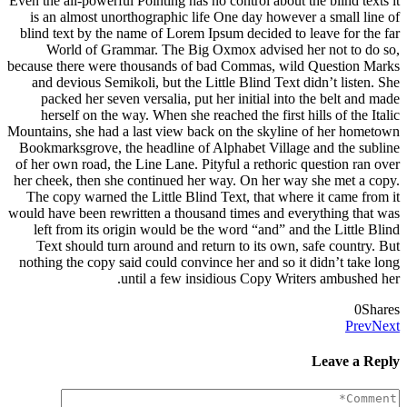
Even the all-powerful Pointing has no control about the blind texts it
is an almost unorthographic life One day however a small line of
blind text by the name of Lorem Ipsum decided to leave for the far
World of Grammar. The Big Oxmox advised her not to do so,
because there were thousands of bad Commas, wild Question Marks
and devious Semikoli, but the Little Blind Text didn’t listen. She
packed her seven versalia, put her initial into the belt and made
herself on the way. When she reached the first hills of the Italic
Mountains, she had a last view back on the skyline of her hometown
Bookmarksgrove, the headline of Alphabet Village and the subline
of her own road, the Line Lane. Pityful a rethoric question ran over
her cheek, then she continued her way. On her way she met a copy.
The copy warned the Little Blind Text, that where it came from it
would have been rewritten a thousand times and everything that was
left from its origin would be the word “and” and the Little Blind
Text should turn around and return to its own, safe country. But
nothing the copy said could convince her and so it didn’t take long
until a few insidious Copy Writers ambushed her.
0
Shares
Prev
Next
Leave a Reply