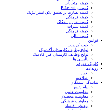
کمیته امتحانات
کمیته E-Learning
کمیته نظارت بر تطبیق پلان استراتیژیک
کمیته فرهنگی
کمیته تقرر و انفکاک
کمیته نشرات
کمیته فرهنگی
کمیته مالی
قوانین
لایحه کریدیت
لوایح وظایف کارمندان آکادمیک
لوایح وظایف کارمندان غیر آکادمیک
پالیسی ها
کلینیک حقوقی
رویدادها
اخبار
اطلاعیه
نمایندگی سمنگان
پیام رئیس
معاونیت علمی
معاونیت محصلان
معاونیت فرهنگی
پوهنځی اقتصاد