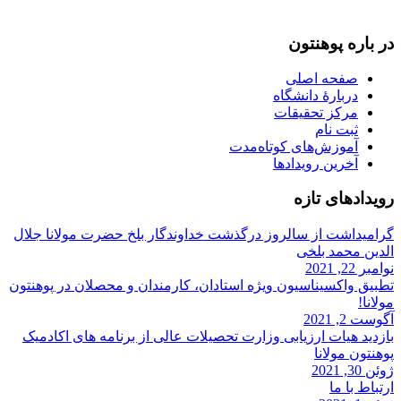
info@mawlana.edu.af
در باره‌ پوهنتون
صفحه اصلی
دربارۀ‌ دانشگاه
مرکز تحقیقات
ثبت نام
آموزش‌های کوتاه‌مدت
آخرین رویدادها
رویداد‌های تازه
گرامیداشت از سالروز درگذشت خداوندگار بلخ حضرت مولانا جلال
الدین محمد بلخی
نوامبر 22, 2021
تطبیق واکسیناسیون ویژه استادان، کارمندان و‌ محصلان در پوهنتون
مولانا!
آگوست 2, 2021
بازدید هیات ارزیابی وزارت تحصیلات عالی از برنامه های اکادمیک
پوهنتون مولانا
ژوئن 30, 2021
ارتباط با ما