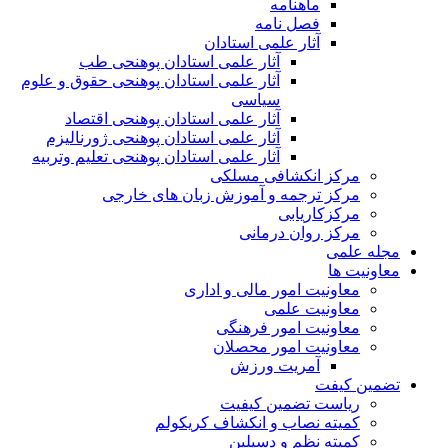
ماهنامه
فصل نامه
آثار علمی استادان
آثار علمی استادان پوهنحی طب
آثار علمی استادان پوهنحی حقوق و علوم
سیاسی
آثار علمی استادان پوهنحی اقتصاد
آثار علمی استادان پوهنحی ژورنالیزم
آثار علمی استادان پوهنحی تعلیم وتربیه
مرکز انکشافی مسلکی
مرکز ترجمه و آموزش زبان های خارجی
مرکزکاریابی
مرکز روان درمانی
مجله علمی
معاونیت ها
معاونیت امور مالی و اداری
معاونیت علمی
معاونیت امور فرهنگی
معاونیت امور محصلان
آمریت ورزش
تضمین کیفت
ریاست تضمین کیفیت
کمیته نصاب و انکشاف کریکولم
کمیته نظم و دسپلین