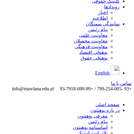
کلینیک حقوقی
رویدادها
اخبار
اطلاعیه
نمایندگی سمنگان
پیام رئیس
معاونیت علمی
معاونیت محصلان
معاونیت فرهنگی
پوهنځی اقتصاد
پوهنځی حقوق
English
تماس ‌با ‌ما
info@mawlana.edu.af
+93 -799-254-005 / +93-7918-699-99
صفحه اصلی
در باره پوهنتون
معرفی پوهنتون
پیام رئیس
اساسنامه پوهنتون
پلان استراتیژیک