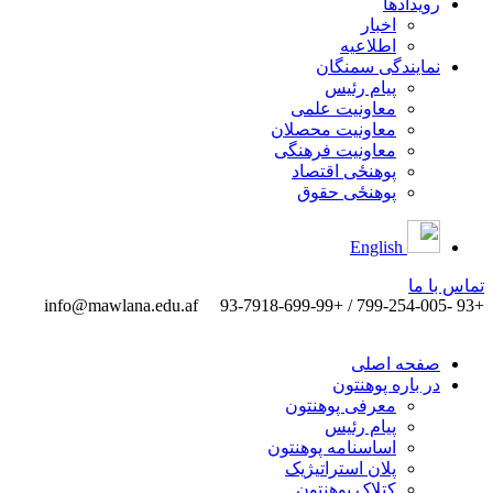
رویدادها
اخبار
اطلاعیه
نمایندگی سمنگان
پیام رئیس
معاونیت علمی
معاونیت محصلان
معاونیت فرهنگی
پوهنځی اقتصاد
پوهنځی حقوق
English
تماس ‌با ‌ما
info@mawlana.edu.af
+93 -799-254-005 / +93-7918-699-99
صفحه اصلی
در باره پوهنتون
معرفی پوهنتون
پیام رئیس
اساسنامه پوهنتون
پلان استراتیژیک
کتلاک پوهنتون