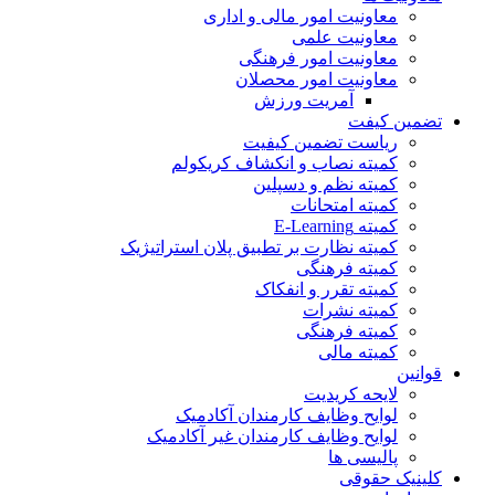
معاونیت امور مالی و اداری
معاونیت علمی
معاونیت امور فرهنگی
معاونیت امور محصلان
آمریت ورزش
تضمین کیفت
ریاست تضمین کیفیت
کمیته نصاب و انکشاف کریکولم
کمیته نظم و دسپلین
کمیته امتحانات
کمیته E-Learning
کمیته نظارت بر تطبیق پلان استراتیژیک
کمیته فرهنگی
کمیته تقرر و انفکاک
کمیته نشرات
کمیته فرهنگی
کمیته مالی
قوانین
لایحه کریدیت
لوایح وظایف کارمندان آکادمیک
لوایح وظایف کارمندان غیر آکادمیک
پالیسی ها
کلینیک حقوقی