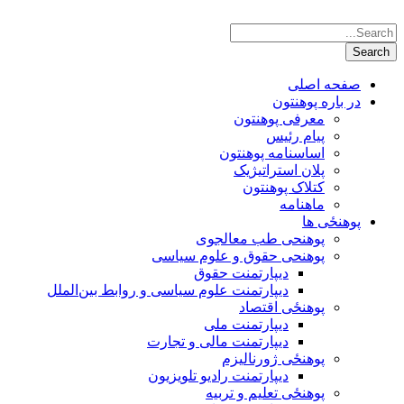
صفحه اصلی
در باره پوهنتون
معرفی پوهنتون
پیام رئیس
اساسنامه پوهنتون
پلان استراتیژیک
کتلاک پوهنتون
ماهنامه
پوهنځی ها
پوهنحی طب معالجوی
پوهنحی حقوق و علوم سیاسی
دیپارتمنت حقوق
دیپارتمنت علوم سیاسی و روابط بین‌الملل
پوهنځی اقتصاد
دیپارتمنت ملی
دیپارتمنت مالی و تجارت
پوهنځی ژورنالیزم
دیپارتمنت رادیو تلویزیون
پوهنځی تعلیم و تربیه