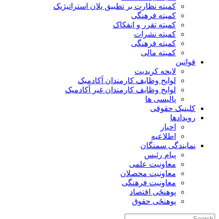
کمیته نظارت بر تطبیق پلان استراتیژیک
کمیته فرهنگی
کمیته تقرر و انفکاک
کمیته نشرات
کمیته فرهنگی
کمیته مالی
قوانین
لایحه کریدیت
لوایح وظایف کارمندان آکادمیک
لوایح وظایف کارمندان غیر آکادمیک
پالیسی ها
کلینیک حقوقی
رویدادها
اخبار
اطلاعیه
نمایندگی سمنگان
پیام رئیس
معاونیت علمی
معاونیت محصلان
معاونیت فرهنگی
پوهنځی اقتصاد
پوهنځی حقوق