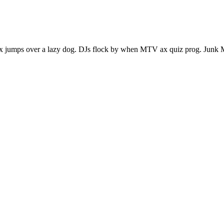
x jumps over a lazy dog. DJs flock by when MTV ax quiz prog. Junk M