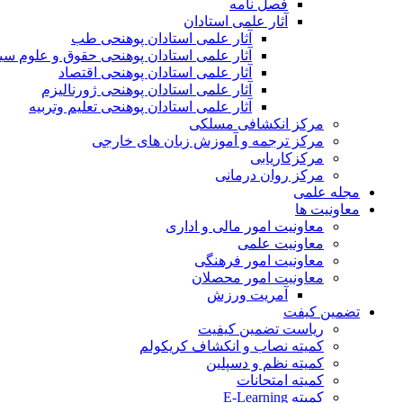
فصل نامه
آثار علمی استادان
آثار علمی استادان پوهنحی طب
آثار علمی استادان پوهنحی حقوق و علوم س
آثار علمی استادان پوهنحی اقتصاد
آثار علمی استادان پوهنحی ژورنالیزم
آثار علمی استادان پوهنحی تعلیم وتربیه
مرکز انکشافی مسلکی
مرکز ترجمه و آموزش زبان های خارجی
مرکزکاریابی
مرکز روان درمانی
مجله علمی
معاونیت ها
معاونیت امور مالی و اداری
معاونیت علمی
معاونیت امور فرهنگی
معاونیت امور محصلان
آمریت ورزش
تضمین کیفت
ریاست تضمین کیفیت
کمیته نصاب و انکشاف کریکولم
کمیته نظم و دسپلین
کمیته امتحانات
کمیته E-Learning