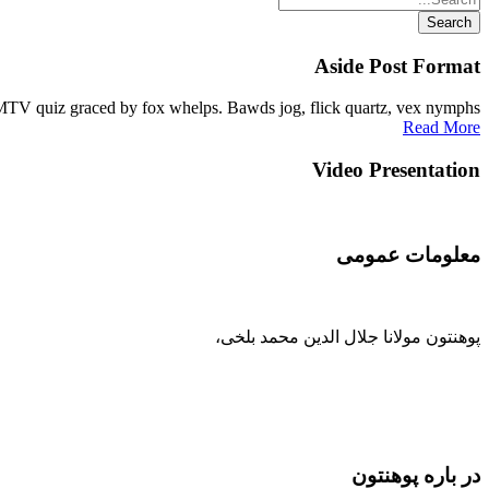
Aside Post Format
TV quiz graced by fox whelps. Bawds jog, flick quartz, vex nymphs.
Read More
Video Presentation
معلومات عمومی
پوهنتون مولانا جلال الدین محمد بلخی
،
093-707-254-005
93-799-25-4005+ /
093-791-869-999 واحد سمنگان
info@mawlana.edu.af
در باره‌ پوهنتون