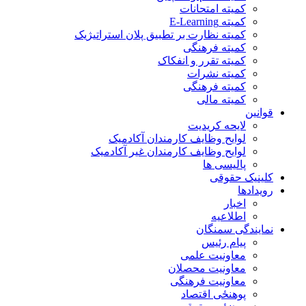
کمیته امتحانات
کمیته E-Learning
کمیته نظارت بر تطبیق پلان استراتیژیک
کمیته فرهنگی
کمیته تقرر و انفکاک
کمیته نشرات
کمیته فرهنگی
کمیته مالی
قوانین
لایحه کریدیت
لوایح وظایف کارمندان آکادمیک
لوایح وظایف کارمندان غیر آکادمیک
پالیسی ها
کلینیک حقوقی
رویدادها
اخبار
اطلاعیه
نمایندگی سمنگان
پیام رئیس
معاونیت علمی
معاونیت محصلان
معاونیت فرهنگی
پوهنځی اقتصاد