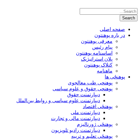
صفحه اصلی
در باره پوهنتون
معرفی پوهنتون
پیام رئیس
اساسنامه پوهنتون
پلان استراتیژیک
کتلاک پوهنتون
ماهنامه
پوهنځی ها
پوهنحی طب معالجوی
پوهنحی حقوق و علوم سیاسی
دیپارتمنت حقوق
دیپارتمنت علوم سیاسی و روابط بین‌الملل
پوهنځی اقتصاد
دیپارتمنت ملی
دیپارتمنت مالی و تجارت
پوهنځی ژورنالیزم
دیپارتمنت رادیو تلویزیون
پوهنځی تعلیم و تربیه