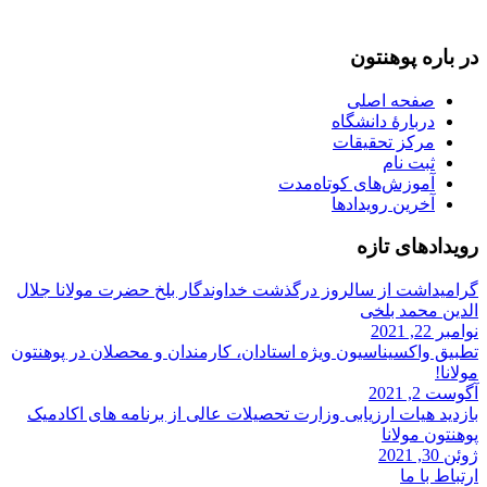
info@mawlana.edu.af
در باره‌ پوهنتون
صفحه اصلی
دربارۀ‌ دانشگاه
مرکز تحقیقات
ثبت نام
آموزش‌های کوتاه‌مدت
آخرین رویدادها
رویداد‌های تازه
گرامیداشت از سالروز درگذشت خداوندگار بلخ حضرت مولانا جلال
الدین محمد بلخی
نوامبر 22, 2021
تطبیق واکسیناسیون ویژه استادان، کارمندان و‌ محصلان در پوهنتون
مولانا!
آگوست 2, 2021
بازدید هیات ارزیابی وزارت تحصیلات عالی از برنامه های اکادمیک
پوهنتون مولانا
ژوئن 30, 2021
ارتباط با ما