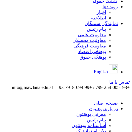
کلینیک حقوقی
رویدادها
اخبار
اطلاعیه
نمایندگی سمنگان
پیام رئیس
معاونیت علمی
معاونیت محصلان
معاونیت فرهنگی
پوهنځی اقتصاد
پوهنځی حقوق
English
تماس ‌با ‌ما
info@mawlana.edu.af
+93 -799-254-005 / +93-7918-699-99
صفحه اصلی
در باره پوهنتون
معرفی پوهنتون
پیام رئیس
اساسنامه پوهنتون
پلان استراتیژیک