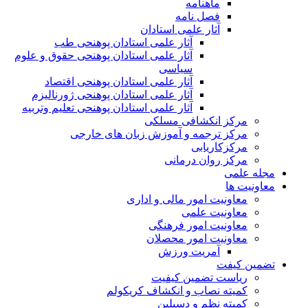
ماهنامه
فصل نامه
آثار علمی استادان
آثار علمی استادان پوهنحی طب
آثار علمی استادان پوهنحی حقوق و علوم
سیاسی
آثار علمی استادان پوهنحی اقتصاد
آثار علمی استادان پوهنحی ژورنالیزم
آثار علمی استادان پوهنحی تعلیم وتربیه
مرکز انکشافی مسلکی
مرکز ترجمه و آموزش زبان های خارجی
مرکزکاریابی
مرکز روان درمانی
مجله علمی
معاونیت ها
معاونیت امور مالی و اداری
معاونیت علمی
معاونیت امور فرهنگی
معاونیت امور محصلان
آمریت ورزش
تضمین کیفت
ریاست تضمین کیفیت
کمیته نصاب و انکشاف کریکولم
کمیته نظم و دسپلین