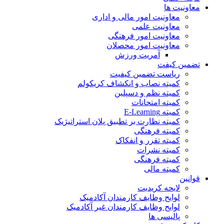
معاونیت ها
معاونیت امور مالی و اداری
معاونیت علمی
معاونیت امور فرهنگی
معاونیت امور محصلان
آمریت ورزش
تضمین کیفت
ریاست تضمین کیفیت
کمیته نصاب و انکشاف کریکولم
کمیته نظم و دسپلین
کمیته امتحانات
کمیته E-Learning
کمیته نظارت بر تطبیق پلان استراتیژیک
کمیته فرهنگی
کمیته تقرر و انفکاک
کمیته نشرات
کمیته فرهنگی
کمیته مالی
قوانین
لایحه کریدیت
لوایح وظایف کارمندان آکادمیک
لوایح وظایف کارمندان غیر آکادمیک
پالیسی ها