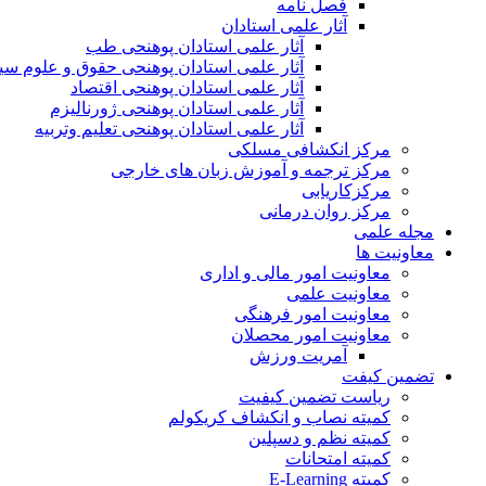
فصل نامه
آثار علمی استادان
آثار علمی استادان پوهنحی طب
آثار علمی استادان پوهنحی حقوق و علوم س
آثار علمی استادان پوهنحی اقتصاد
آثار علمی استادان پوهنحی ژورنالیزم
آثار علمی استادان پوهنحی تعلیم وتربیه
مرکز انکشافی مسلکی
مرکز ترجمه و آموزش زبان های خارجی
مرکزکاریابی
مرکز روان درمانی
مجله علمی
معاونیت ها
معاونیت امور مالی و اداری
معاونیت علمی
معاونیت امور فرهنگی
معاونیت امور محصلان
آمریت ورزش
تضمین کیفت
ریاست تضمین کیفیت
کمیته نصاب و انکشاف کریکولم
کمیته نظم و دسپلین
کمیته امتحانات
کمیته E-Learning