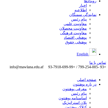
رویدادها
اخبار
اطلاعیه
نمایندگی سمنگان
پیام رئیس
معاونیت علمی
معاونیت محصلان
معاونیت فرهنگی
پوهنځی اقتصاد
پوهنځی حقوق
English
تماس ‌با ‌ما
info@mawlana.edu.af
+93 -799-254-005 / +93-7918-699-99
صفحه اصلی
در باره پوهنتون
معرفی پوهنتون
پیام رئیس
اساسنامه پوهنتون
پلان استراتیژیک
کتلاک پوهنتون