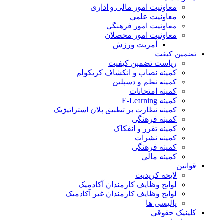
معاونیت امور مالی و اداری
معاونیت علمی
معاونیت امور فرهنگی
معاونیت امور محصلان
آمریت ورزش
تضمین کیفت
ریاست تضمین کیفیت
کمیته نصاب و انکشاف کریکولم
کمیته نظم و دسپلین
کمیته امتحانات
کمیته E-Learning
کمیته نظارت بر تطبیق پلان استراتیژیک
کمیته فرهنگی
کمیته تقرر و انفکاک
کمیته نشرات
کمیته فرهنگی
کمیته مالی
قوانین
لایحه کریدیت
لوایح وظایف کارمندان آکادمیک
لوایح وظایف کارمندان غیر آکادمیک
پالیسی ها
کلینیک حقوقی