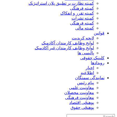
کمیته نظارت بر تطبیق پلان استراتیژیک
کمیته فرهنگی
کمیته تقرر و انفکاک
کمیته نشرات
کمیته فرهنگی
کمیته مالی
قوانین
لایحه کریدیت
لوایح وظایف کارمندان آکادمیک
لوایح وظایف کارمندان غیر آکادمیک
پالیسی ها
کلینیک حقوقی
رویدادها
اخبار
اطلاعیه
نمایندگی سمنگان
پیام رئیس
معاونیت علمی
معاونیت محصلان
معاونیت فرهنگی
پوهنځی اقتصاد
پوهنځی حقوق