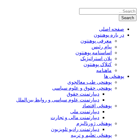
صفحه اصلی
در باره پوهنتون
معرفی پوهنتون
پیام رئیس
اساسنامه پوهنتون
پلان استراتیژیک
کتلاک پوهنتون
ماهنامه
پوهنځی ها
پوهنحی طب معالجوی
پوهنحی حقوق و علوم سیاسی
دیپارتمنت حقوق
دیپارتمنت علوم سیاسی و روابط بین‌الملل
پوهنځی اقتصاد
دیپارتمنت ملی
دیپارتمنت مالی و تجارت
پوهنځی ژورنالیزم
دیپارتمنت رادیو تلویزیون
پوهنځی تعلیم و تربیه