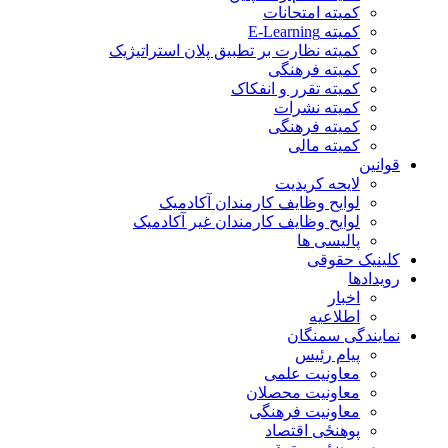
کمیته امتحانات
کمیته E-Learning
کمیته نظارت بر تطبیق پلان استراتیژیک
کمیته فرهنگی
کمیته تقرر و انفکاک
کمیته نشرات
کمیته فرهنگی
کمیته مالی
قوانین
لایحه کریدیت
لوایح وظایف کارمندان آکادمیک
لوایح وظایف کارمندان غیر آکادمیک
پالیسی ها
کلینیک حقوقی
رویدادها
اخبار
اطلاعیه
نمایندگی سمنگان
پیام رئیس
معاونیت علمی
معاونیت محصلان
معاونیت فرهنگی
پوهنځی اقتصاد