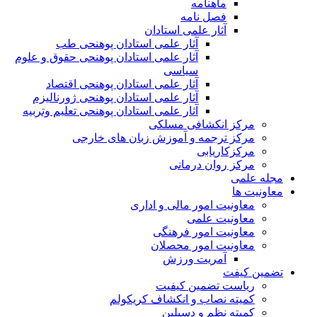
ماهنامه
فصل نامه
آثار علمی استادان
آثار علمی استادان پوهنحی طب
آثار علمی استادان پوهنحی حقوق و علوم
سیاسی
آثار علمی استادان پوهنحی اقتصاد
آثار علمی استادان پوهنحی ژورنالیزم
آثار علمی استادان پوهنحی تعلیم وتربیه
مرکز انکشافی مسلکی
مرکز ترجمه و آموزش زبان های خارجی
مرکزکاریابی
مرکز روان درمانی
مجله علمی
معاونیت ها
معاونیت امور مالی و اداری
معاونیت علمی
معاونیت امور فرهنگی
معاونیت امور محصلان
آمریت ورزش
تضمین کیفت
ریاست تضمین کیفیت
کمیته نصاب و انکشاف کریکولم
کمیته نظم و دسپلین