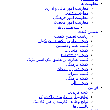
معاونیت ها
معاونیت امور مالی و اداری
معاونیت علمی
معاونیت امور فرهنگی
معاونیت امور محصلان
آمریت ورزش
تضمین کیفت
ریاست تضمین کیفیت
کمیته نصاب و انکشاف کریکولم
کمیته نظم و دسپلین
کمیته امتحانات
کمیته E-Learning
کمیته نظارت بر تطبیق پلان استراتیژیک
کمیته فرهنگی
کمیته تقرر و انفکاک
کمیته نشرات
کمیته فرهنگی
کمیته مالی
قوانین
لایحه کریدیت
لوایح وظایف کارمندان آکادمیک
لوایح وظایف کارمندان غیر آکادمیک
پالیسی ها