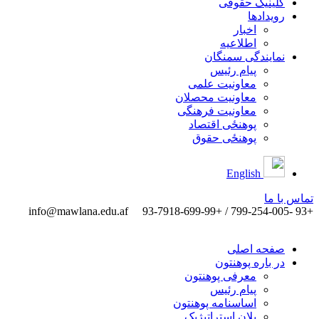
کلینیک حقوقی
رویدادها
اخبار
اطلاعیه
نمایندگی سمنگان
پیام رئیس
معاونیت علمی
معاونیت محصلان
معاونیت فرهنگی
پوهنځی اقتصاد
پوهنځی حقوق
English
تماس ‌با ‌ما
info@mawlana.edu.af
+93 -799-254-005 / +93-7918-699-99
صفحه اصلی
در باره پوهنتون
معرفی پوهنتون
پیام رئیس
اساسنامه پوهنتون
پلان استراتیژیک