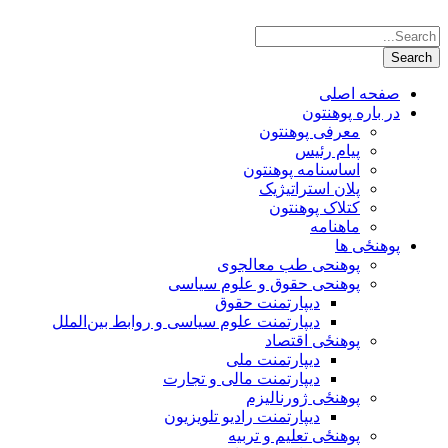
صفحه اصلی
در باره پوهنتون
معرفی پوهنتون
پیام رئیس
اساسنامه پوهنتون
پلان استراتیژیک
کتلاک پوهنتون
ماهنامه
پوهنځی ها
پوهنحی طب معالجوی
پوهنحی حقوق و علوم سیاسی
دیپارتمنت حقوق
دیپارتمنت علوم سیاسی و روابط بین‌الملل
پوهنځی اقتصاد
دیپارتمنت ملی
دیپارتمنت مالی و تجارت
پوهنځی ژورنالیزم
دیپارتمنت رادیو تلویزیون
پوهنځی تعلیم و تربیه