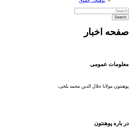
پوهنځی حقوق
صفحه اخبار
معلومات عمومی
پوهنتون مولانا جلال الدین محمد بلخی
،
093-707-254-005
93-799-25-4005+ /
093-791-869-999 واحد سمنگان
info@mawlana.edu.af
در باره‌ پوهنتون