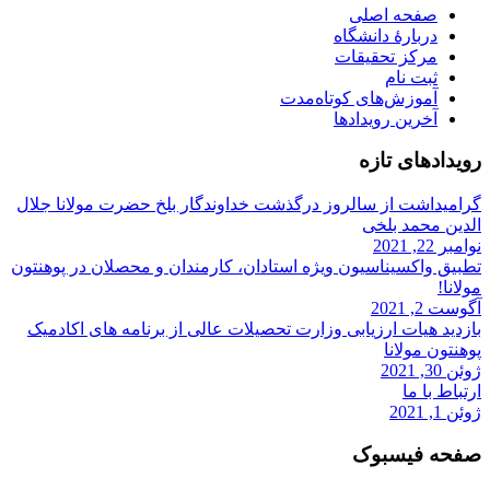
صفحه اصلی
دربارۀ‌ دانشگاه
مرکز تحقیقات
ثبت نام
آموزش‌های کوتاه‌مدت
آخرین رویدادها
رویداد‌های تازه
گرامیداشت از سالروز درگذشت خداوندگار بلخ حضرت مولانا جلال
الدین محمد بلخی
نوامبر 22, 2021
تطبیق واکسیناسیون ویژه استادان، کارمندان و‌ محصلان در پوهنتون
مولانا!
آگوست 2, 2021
بازدید هیات ارزیابی وزارت تحصیلات عالی از برنامه های اکادمیک
پوهنتون مولانا
ژوئن 30, 2021
ارتباط با ما
ژوئن 1, 2021
صفحه فیسبوک