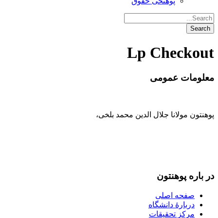
پوهنځی حقوق
Lp Checkout
معلومات عمومی
پوهنتون مولانا جلال الدین محمد بلخی
،
093-707-254-005
93-799-25-4005+ /
093-791-869-999 واحد سمنگان
info@mawlana.edu.af
در باره‌ پوهنتون
صفحه اصلی
دربارۀ‌ دانشگاه
مرکز تحقیقات