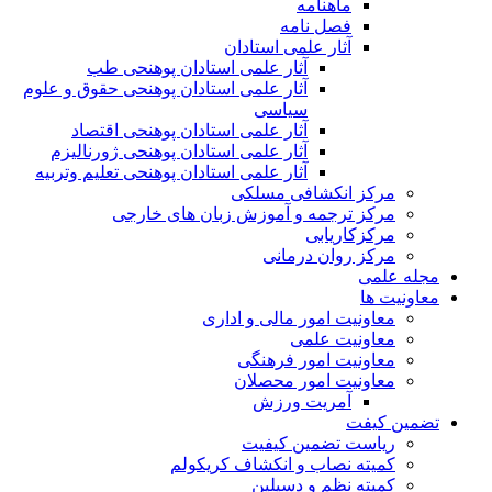
ماهنامه
فصل نامه
آثار علمی استادان
آثار علمی استادان پوهنحی طب
آثار علمی استادان پوهنحی حقوق و علوم
سیاسی
آثار علمی استادان پوهنحی اقتصاد
آثار علمی استادان پوهنحی ژورنالیزم
آثار علمی استادان پوهنحی تعلیم وتربیه
مرکز انکشافی مسلکی
مرکز ترجمه و آموزش زبان های خارجی
مرکزکاریابی
مرکز روان درمانی
مجله علمی
معاونیت ها
معاونیت امور مالی و اداری
معاونیت علمی
معاونیت امور فرهنگی
معاونیت امور محصلان
آمریت ورزش
تضمین کیفت
ریاست تضمین کیفیت
کمیته نصاب و انکشاف کریکولم
کمیته نظم و دسپلین