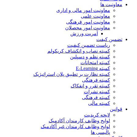
معاونیت ها
معاونیت امور مالی و اداری
معاونیت علمی
معاونیت امور فرهنگی
معاونیت امور محصلان
آمریت ورزش
تضمین کیفت
ریاست تضمین کیفیت
کمیته نصاب و انکشاف کریکولم
کمیته نظم و دسپلین
کمیته امتحانات
کمیته E-Learning
کمیته نظارت بر تطبیق پلان استراتیژیک
کمیته فرهنگی
کمیته تقرر و انفکاک
کمیته نشرات
کمیته فرهنگی
کمیته مالی
قوانین
لایحه کریدیت
لوایح وظایف کارمندان آکادمیک
لوایح وظایف کارمندان غیر آکادمیک
پالیسی ها