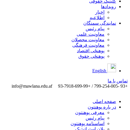
کلینیک حقوقی
رویدادها
اخبار
اطلاعیه
نمایندگی سمنگان
پیام رئیس
معاونیت علمی
معاونیت محصلان
معاونیت فرهنگی
پوهنځی اقتصاد
پوهنځی حقوق
English
تماس ‌با ‌ما
info@mawlana.edu.af
+93 -799-254-005 / +93-7918-699-99
صفحه اصلی
در باره پوهنتون
معرفی پوهنتون
پیام رئیس
اساسنامه پوهنتون
پلان استراتیژیک