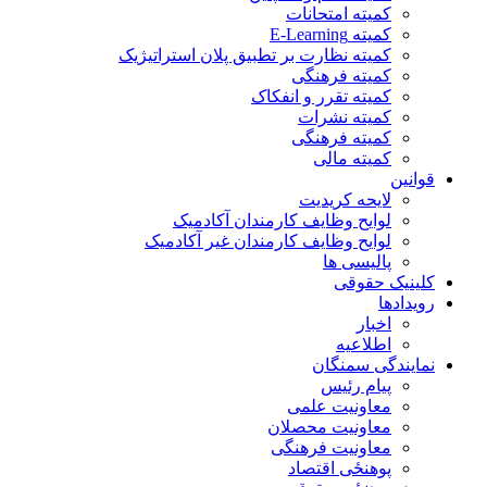
کمیته امتحانات
کمیته E-Learning
کمیته نظارت بر تطبیق پلان استراتیژیک
کمیته فرهنگی
کمیته تقرر و انفکاک
کمیته نشرات
کمیته فرهنگی
کمیته مالی
قوانین
لایحه کریدیت
لوایح وظایف کارمندان آکادمیک
لوایح وظایف کارمندان غیر آکادمیک
پالیسی ها
کلینیک حقوقی
رویدادها
اخبار
اطلاعیه
نمایندگی سمنگان
پیام رئیس
معاونیت علمی
معاونیت محصلان
معاونیت فرهنگی
پوهنځی اقتصاد