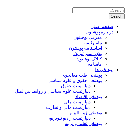
صفحه اصلی
در باره پوهنتون
معرفی پوهنتون
پیام رئیس
اساسنامه پوهنتون
پلان استراتیژیک
کتلاک پوهنتون
ماهنامه
پوهنځی ها
پوهنحی طب معالجوی
پوهنحی حقوق و علوم سیاسی
دیپارتمنت حقوق
دیپارتمنت علوم سیاسی و روابط بین‌الملل
پوهنځی اقتصاد
دیپارتمنت ملی
دیپارتمنت مالی و تجارت
پوهنځی ژورنالیزم
دیپارتمنت رادیو تلویزیون
پوهنځی تعلیم و تربیه