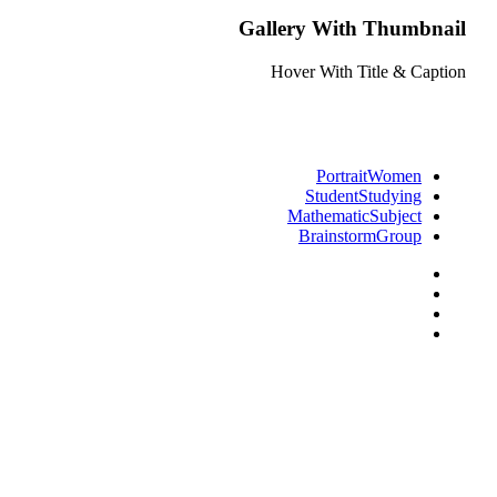
Gallery With Thumbnail
Hover With Title & Caption
Portrait
Women
Student
Studying
Mathematic
Subject
Brainstorm
Group