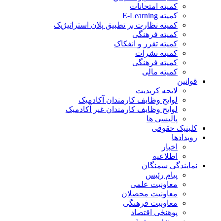
کمیته امتحانات
کمیته E-Learning
کمیته نظارت بر تطبیق پلان استراتیژیک
کمیته فرهنگی
کمیته تقرر و انفکاک
کمیته نشرات
کمیته فرهنگی
کمیته مالی
قوانین
لایحه کریدیت
لوایح وظایف کارمندان آکادمیک
لوایح وظایف کارمندان غیر آکادمیک
پالیسی ها
کلینیک حقوقی
رویدادها
اخبار
اطلاعیه
نمایندگی سمنگان
پیام رئیس
معاونیت علمی
معاونیت محصلان
معاونیت فرهنگی
پوهنځی اقتصاد