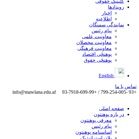
کلینیک حقوقی
رویدادها
اخبار
اطلاعیه
نمایندگی سمنگان
پیام رئیس
معاونیت علمی
معاونیت محصلان
معاونیت فرهنگی
پوهنځی اقتصاد
پوهنځی حقوق
English
تماس ‌با ‌ما
info@mawlana.edu.af
+93 -799-254-005 / +93-7918-699-99
صفحه اصلی
در باره پوهنتون
معرفی پوهنتون
پیام رئیس
اساسنامه پوهنتون
پلان استراتیژیک