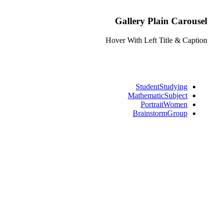
Gallery Plain Carousel
Hover With Left Title & Caption
Student
Studying
Mathematic
Subject
Portrait
Women
Brainstorm
Group