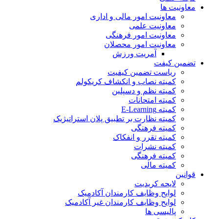
معاونیت ها
معاونیت امور مالی و اداری
معاونیت علمی
معاونیت امور فرهنگی
معاونیت امور محصلان
آمریت ورزش
تضمین کیفت
ریاست تضمین کیفیت
کمیته نصاب و انکشاف کریکولم
کمیته نظم و دسپلین
کمیته امتحانات
کمیته E-Learning
کمیته نظارت بر تطبیق پلان استراتیژیک
کمیته فرهنگی
کمیته تقرر و انفکاک
کمیته نشرات
کمیته فرهنگی
کمیته مالی
قوانین
لایحه کریدیت
لوایح وظایف کارمندان آکادمیک
لوایح وظایف کارمندان غیر آکادمیک
پالیسی ها