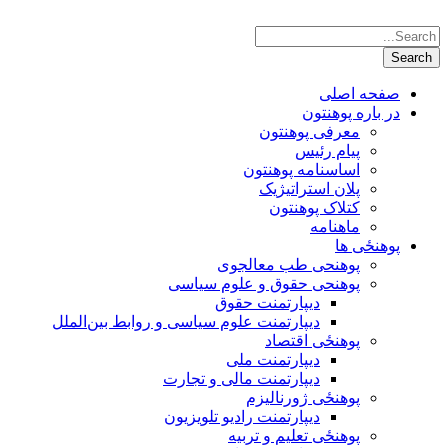
صفحه اصلی
در باره پوهنتون
معرفی پوهنتون
پیام رئیس
اساسنامه پوهنتون
پلان استراتیژیک
کتلاک پوهنتون
ماهنامه
پوهنځی ها
پوهنحی طب معالجوی
پوهنحی حقوق و علوم سیاسی
دیپارتمنت حقوق
دیپارتمنت علوم سیاسی و روابط بین‌الملل
پوهنځی اقتصاد
دیپارتمنت ملی
دیپارتمنت مالی و تجارت
پوهنځی ژورنالیزم
دیپارتمنت رادیو تلویزیون
پوهنځی تعلیم و تربیه