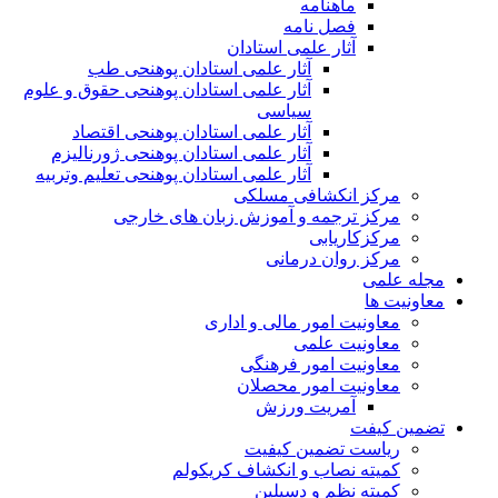
ماهنامه
فصل نامه
آثار علمی استادان
آثار علمی استادان پوهنحی طب
آثار علمی استادان پوهنحی حقوق و علوم
سیاسی
آثار علمی استادان پوهنحی اقتصاد
آثار علمی استادان پوهنحی ژورنالیزم
آثار علمی استادان پوهنحی تعلیم وتربیه
مرکز انکشافی مسلکی
مرکز ترجمه و آموزش زبان های خارجی
مرکزکاریابی
مرکز روان درمانی
مجله علمی
معاونیت ها
معاونیت امور مالی و اداری
معاونیت علمی
معاونیت امور فرهنگی
معاونیت امور محصلان
آمریت ورزش
تضمین کیفت
ریاست تضمین کیفیت
کمیته نصاب و انکشاف کریکولم
کمیته نظم و دسپلین