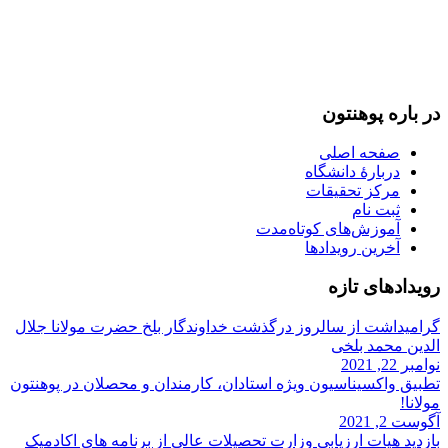
093-707-254-005
93-799-25-4005+ /
093-791-869-999 واحد سمنگان
info@mawlana.edu.af
در باره‌ پوهنتون
صفحه اصلی
دربارۀ‌ دانشگاه
مرکز تحقیقات
ثبت نام
آموزش‌های کوتاه‌مدت
آخرین رویدادها
رویداد‌های تازه
گرامیداشت از سالروز درگذشت خداوندگار بلخ حضرت مولانا جلال
الدین محمد بلخی
نوامبر 22, 2021
تطبیق واکسیناسیون ویژه استادان، کارمندان و‌ محصلان در پوهنتون
مولانا!
آگوست 2, 2021
بازدید هیات ارزیابی وزارت تحصیلات عالی از برنامه های اکادمیک