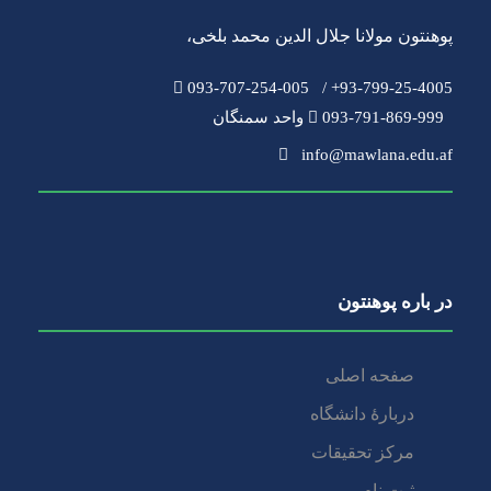
پوهنتون مولانا جلال الدین محمد بلخی
،
093-707-254-005
93-799-25-4005+ /
093-791-869-999 واحد سمنگان
info@mawlana.edu.af
در باره‌ پوهنتون
صفحه اصلی
دربارۀ‌ دانشگاه
مرکز تحقیقات
ثبت نام