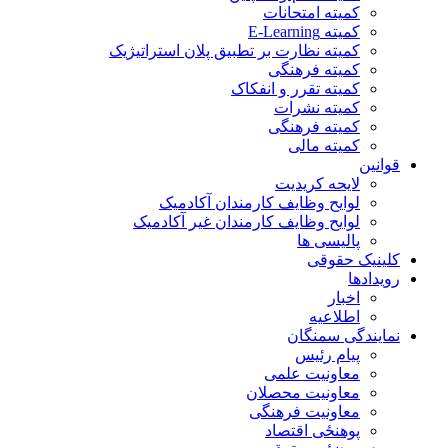
کمیته امتحانات
کمیته E-Learning
کمیته نظارت بر تطبیق پلان استراتیژیک
کمیته فرهنگی
کمیته تقرر و انفکاک
کمیته نشرات
کمیته فرهنگی
کمیته مالی
قوانین
لایحه کریدیت
لوایح وظایف کارمندان آکادمیک
لوایح وظایف کارمندان غیر آکادمیک
پالیسی ها
کلینیک حقوقی
رویدادها
اخبار
اطلاعیه
نمایندگی سمنگان
پیام رئیس
معاونیت علمی
معاونیت محصلان
معاونیت فرهنگی
پوهنځی اقتصاد