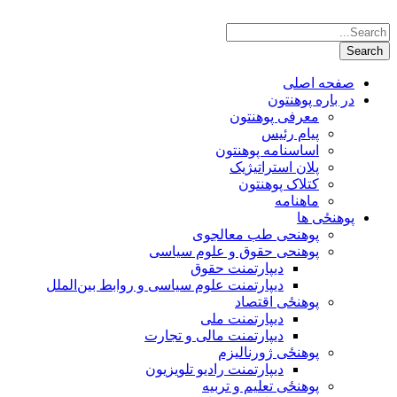
صفحه اصلی
در باره پوهنتون
معرفی پوهنتون
پیام رئیس
اساسنامه پوهنتون
پلان استراتیژیک
کتلاک پوهنتون
ماهنامه
پوهنځی ها
پوهنحی طب معالجوی
پوهنحی حقوق و علوم سیاسی
دیپارتمنت حقوق
دیپارتمنت علوم سیاسی و روابط بین‌الملل
پوهنځی اقتصاد
دیپارتمنت ملی
دیپارتمنت مالی و تجارت
پوهنځی ژورنالیزم
دیپارتمنت رادیو تلویزیون
پوهنځی تعلیم و تربیه