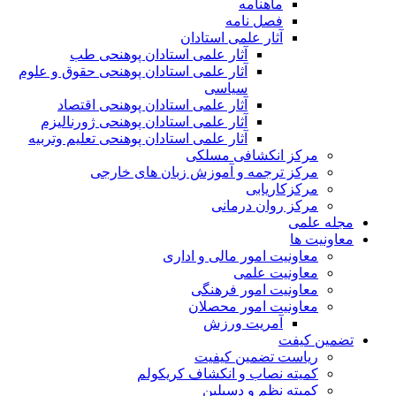
ماهنامه
فصل نامه
آثار علمی استادان
آثار علمی استادان پوهنحی طب
آثار علمی استادان پوهنحی حقوق و علوم
سیاسی
آثار علمی استادان پوهنحی اقتصاد
آثار علمی استادان پوهنحی ژورنالیزم
آثار علمی استادان پوهنحی تعلیم وتربیه
مرکز انکشافی مسلکی
مرکز ترجمه و آموزش زبان های خارجی
مرکزکاریابی
مرکز روان درمانی
مجله علمی
معاونیت ها
معاونیت امور مالی و اداری
معاونیت علمی
معاونیت امور فرهنگی
معاونیت امور محصلان
آمریت ورزش
تضمین کیفت
ریاست تضمین کیفیت
کمیته نصاب و انکشاف کریکولم
کمیته نظم و دسپلین