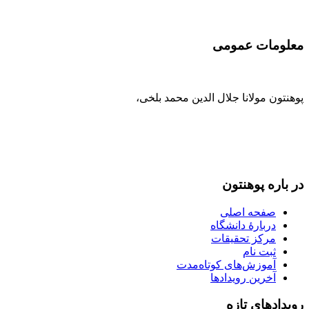
معلومات عمومی
پوهنتون مولانا جلال الدین محمد بلخی
،
093-707-254-005
93-799-25-4005+ /
093-791-869-999 واحد سمنگان
info@mawlana.edu.af
در باره‌ پوهنتون
صفحه اصلی
دربارۀ‌ دانشگاه
مرکز تحقیقات
ثبت نام
آموزش‌های کوتاه‌مدت
آخرین رویدادها
رویداد‌های تازه