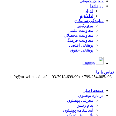
کلینیک حقوقی
رویدادها
اخبار
اطلاعیه
نمایندگی سمنگان
پیام رئیس
معاونیت علمی
معاونیت محصلان
معاونیت فرهنگی
پوهنځی اقتصاد
پوهنځی حقوق
English
تماس ‌با ‌ما
info@mawlana.edu.af
+93 -799-254-005 / +93-7918-699-99
صفحه اصلی
در باره پوهنتون
معرفی پوهنتون
پیام رئیس
اساسنامه پوهنتون
پلان استراتیژیک