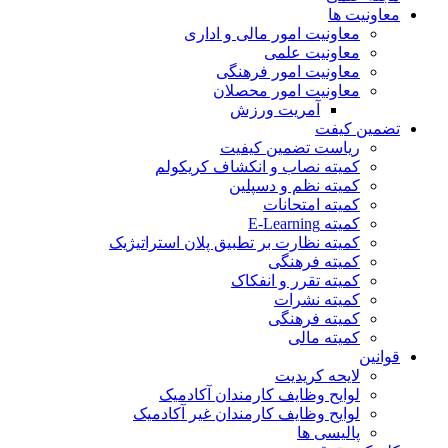
معاونیت ها
معاونیت امور مالی و اداری
معاونیت علمی
معاونیت امور فرهنگی
معاونیت امور محصلان
آمریت ورزش
تضمین کیفت
ریاست تضمین کیفیت
کمیته نصاب و انکشاف کریکولم
کمیته نظم و دسپلین
کمیته امتحانات
کمیته E-Learning
کمیته نظارت بر تطبیق پلان استراتیژیک
کمیته فرهنگی
کمیته تقرر و انفکاک
کمیته نشرات
کمیته فرهنگی
کمیته مالی
قوانین
لایحه کریدیت
لوایح وظایف کارمندان آکادمیک
لوایح وظایف کارمندان غیر آکادمیک
پالیسی ها