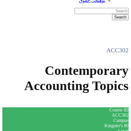
پوهنځی حقوق
ACC302
Contemporary
Accounting Topics
Course ID
ACC302
Campus
Kingster's 80
Level