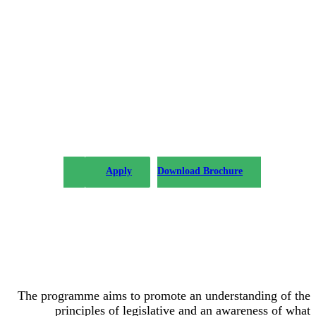
The PLP in Drafting Legislation,
Regulation, and Policy has been
offered by the Institute of Advanced
Legal Studies with considerable
success since 2004.
Apply
Download Brochure
The programme aims to promote an understanding of the
principles of legislative and an awareness of what