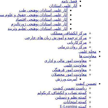
فصل نامه
آثار علمی استادان
آثار علمی استادان پوهنحی طب
آثار علمی استادان پوهنحی حقوق و علوم س
آثار علمی استادان پوهنحی اقتصاد
آثار علمی استادان پوهنحی ژورنالیزم
آثار علمی استادان پوهنحی تعلیم وتربیه
مرکز انکشافی مسلکی
مرکز ترجمه و آموزش زبان های خارجی
مرکزکاریابی
مرکز روان درمانی
مجله علمی
معاونیت ها
معاونیت امور مالی و اداری
معاونیت علمی
معاونیت امور فرهنگی
معاونیت امور محصلان
آمریت ورزش
تضمین کیفت
ریاست تضمین کیفیت
کمیته نصاب و انکشاف کریکولم
کمیته نظم و دسپلین
کمیته امتحانات
کمیته E-Learning