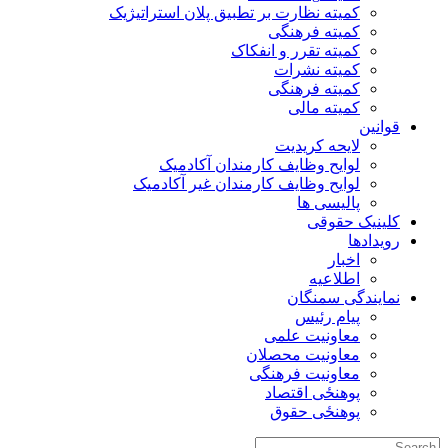
کمیته نظارت بر تطبیق پلان استراتیژیک
کمیته فرهنگی
کمیته تقرر و انفکاک
کمیته نشرات
کمیته فرهنگی
کمیته مالی
قوانین
لایحه کریدیت
لوایح وظایف کارمندان آکادمیک
لوایح وظایف کارمندان غیر آکادمیک
پالیسی ها
کلینیک حقوقی
رویدادها
اخبار
اطلاعیه
نمایندگی سمنگان
پیام رئیس
معاونیت علمی
معاونیت محصلان
معاونیت فرهنگی
پوهنځی اقتصاد
پوهنځی حقوق