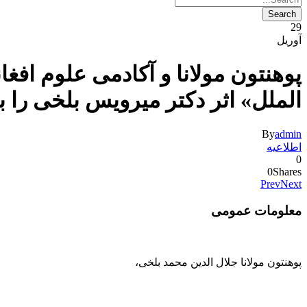
29
آوریل
پوهنتون مولانا و آکادمی علوم افغ
الملل» اثر دکتر میرویس بلخی را ب
By
admin
اطلاعیه
0
0
Shares
Prev
Next
معلومات عمومی
پوهنتون مولانا جلال الدین محمد بلخی
،
093-707-254-005
93-799-25-4005+ /
093-791-869-999 واحد سمنگان