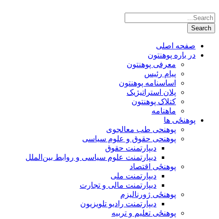
صفحه اصلی
در باره پوهنتون
معرفی پوهنتون
پیام رئیس
اساسنامه پوهنتون
پلان استراتیژیک
کتلاک پوهنتون
ماهنامه
پوهنځی ها
پوهنحی طب معالجوی
پوهنحی حقوق و علوم سیاسی
دیپارتمنت حقوق
دیپارتمنت علوم سیاسی و روابط بین‌الملل
پوهنځی اقتصاد
دیپارتمنت ملی
دیپارتمنت مالی و تجارت
پوهنځی ژورنالیزم
دیپارتمنت رادیو تلویزیون
پوهنځی تعلیم و تربیه