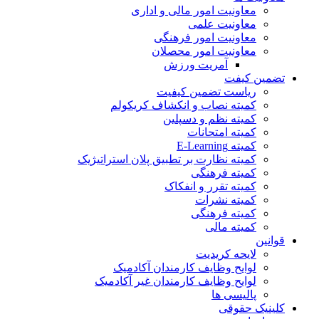
معاونیت امور مالی و اداری
معاونیت علمی
معاونیت امور فرهنگی
معاونیت امور محصلان
آمریت ورزش
تضمین کیفت
ریاست تضمین کیفیت
کمیته نصاب و انکشاف کریکولم
کمیته نظم و دسپلین
کمیته امتحانات
کمیته E-Learning
کمیته نظارت بر تطبیق پلان استراتیژیک
کمیته فرهنگی
کمیته تقرر و انفکاک
کمیته نشرات
کمیته فرهنگی
کمیته مالی
قوانین
لایحه کریدیت
لوایح وظایف کارمندان آکادمیک
لوایح وظایف کارمندان غیر آکادمیک
پالیسی ها
کلینیک حقوقی