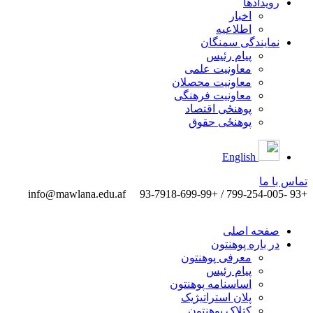
رویدادها
اخبار
اطلاعیه
نمایندگی سمنگان
پیام رئیس
معاونیت علمی
معاونیت محصلان
معاونیت فرهنگی
پوهنځی اقتصاد
پوهنځی حقوق
English
تماس ‌با ‌ما
info@mawlana.edu.af
+93 -799-254-005 / +93-7918-699-99
صفحه اصلی
در باره پوهنتون
معرفی پوهنتون
پیام رئیس
اساسنامه پوهنتون
پلان استراتیژیک
کتلاک پوهنتون